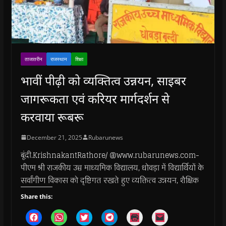
ताजातरीन
राजस्थान
शिक्षा
भावीं पीढ़ी को व्यक्तित्व उन्नयन, साइबर
जागरूकता एवं करियर मार्गदर्शन से
करवाया रूबरू
December 21, 2025
Rubarunews
बूंदी.KrishnakantRathore/ @www.rubarunews.com-
पीएम श्री राजकीय उच्च माध्यमिक विद्यालय, धोवड़ा में विद्यार्थियों के
सर्वांगीण विकास को दृष्टिगत रखते हुए व्यक्तित्व उन्नयन, शैक्षिक
Share this:
C
C
C
C
C
C
l
l
l
l
l
l