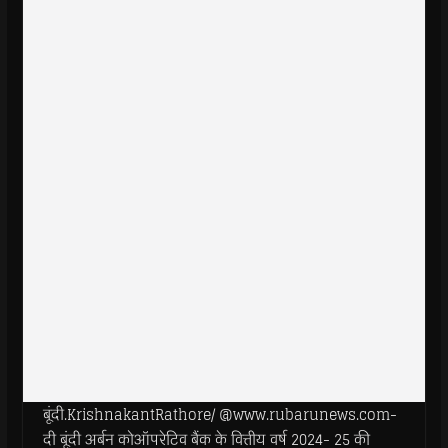
बूंदी.KrishnakantRathore/ @www.rubarunews.com-
दी बूंदी अर्बन कोऑपरेटिव बैंक के वित्तीय वर्ष 2024- 25 की