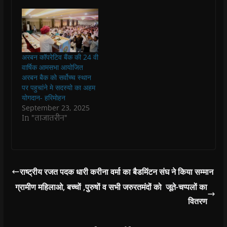
n
n
s
n
d
(
s
s
i
s
o
O
i
i
n
i
w
p
n
n
n
n
)
e
n
n
e
n
n
e
e
w
e
s
w
w
w
w
i
w
w
i
w
n
i
i
n
i
n
अरबन कॉपरेटिव बैंक की 24 वी
n
n
d
n
e
वार्षिक आमसभा आयोजित
d
d
o
d
w
o
o
w
o
w
अरबन बैक को सर्वोच्च स्थान
w
w
)
w
i
पर पहुचांने मे सदस्यो का अहम
)
)
)
n
d
योगदान- हरिमोहन
o
September 23, 2025
w
)
In "ताजातरीन"
राष्ट्रीय रजत पदक धारी करीना वर्मा का बैडमिंटन संघ ने किया सम्मान
ग्रामीण महिलाओ, बच्चों ,पुरुषों व सभी जरुरतमंदों को जूते-चप्पलों का
वितरण