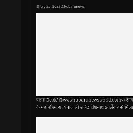
July 25, 2023
Rubarunews
पटना.Desk/ @www.rubarunewsworld.com>>सामाजिक 
के महामहिम राज्यपाल श्री राजेंद्र विश्वनाथ आर्लेकर से मिला