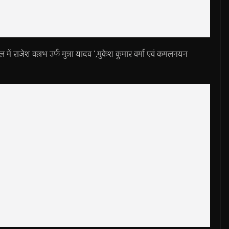
ल में राजेश वल्लभ उर्फ मुन्ना यादव ‘,मुकेश कुमार वर्मा एवं कमलनयन