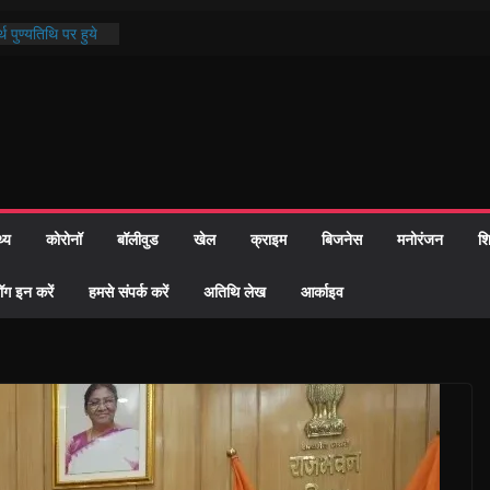
थ पुण्यतिथि पर हुये
 पाठ में भक्ति रस में
ाज को केवल वोट बैंक
नहीं दी – सैफी
 जितेन्द्र को मौके
मांतरण
पर हुआ 26 यूनिट
थ्य
कोरोनॉ
बॉलीवुड
खेल
क्राइम
बिजनेस
मनोरंजन
शि
्रशासन की तत्परता:
प्रमाण-पत्र
ॉग इन करें
हमसे संपर्क करें
अतिथि लेख
आर्काइव