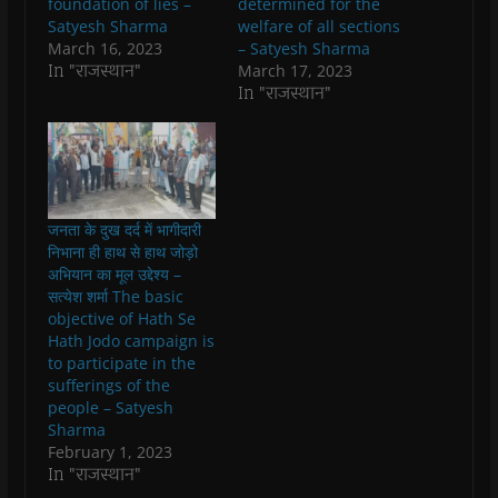
foundation of lies –
determined for the
e
e
n
e
n
d
n
n
s
n
d
(
Satyesh Sharma
welfare of all sections
s
s
i
s
o
O
March 16, 2023
– Satyesh Sharma
i
i
n
i
w
p
n
n
n
n
)
e
In "राजस्थान"
March 17, 2023
n
n
e
n
n
In "राजस्थान"
e
e
w
e
s
w
w
w
w
i
w
w
i
w
n
i
i
n
i
n
n
n
d
n
e
d
d
o
d
w
o
o
w
o
w
w
w
)
w
i
)
)
)
n
d
जनता के दुख दर्द में भागीदारी
o
निभाना ही हाथ से हाथ जोड़ो
w
)
अभियान का मूल उद्देश्य –
सत्येश शर्मा The basic
objective of Hath Se
Hath Jodo campaign is
to participate in the
sufferings of the
people – Satyesh
Sharma
February 1, 2023
In "राजस्थान"