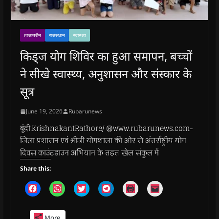
ताजातरीन
राजस्थान
स्वास्थ्य
किड्ज योग शिविर का हुआ समापन, बच्चों
ने सीखे स्वास्थ्य, अनुशासन और संस्कार के
सूत्र
June 19, 2026
Rubarunews
बूंदी.KrishnakantRathore/ @www.rubarunews.com-
जिला प्रशासन एवं श्रीजी योगशाला की ओर से अंतर्राष्ट्रीय योग
दिवस काउंटडाउन अभियान के तहत खेल संकुल में
Share this:
C
C
C
C
C
C
l
l
l
l
l
l
i
i
i
i
i
i
c
c
c
c
c
c
k
k
k
k
k
k
More