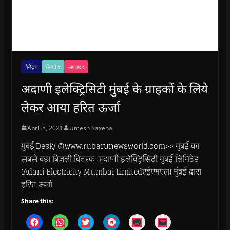
गैजेट्स
बिजनेस
महाराष्ट्र
अदाणी इलेक्ट्रिसिटी मुंबई के ग्राहकों के लिये
लेकर आया हरित ऊर्जा
April 8, 2021
Umesh Saxena
मुंबई.Desk/ @www.rubarunewsworld.com>> मुंबई का
सबसे बड़ा बिजली वितरक अदाणी इलेक्ट्रिसिटी मुंबई लिमिटेड
(Adani Electricity Mumbai Limitedएईएमएल) मुंबई द्वारा
हरित ऊर्जा
Share this:
C
C
C
C
C
C
l
l
l
l
l
l