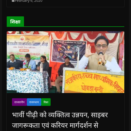
February 6, 2020
d
d
o
d
w
o
o
w
o
w
w
w
)
w
i
)
)
)
n
d
o
शिक्षा
w
)
ताजातरीन
राजस्थान
शिक्षा
भावीं पीढ़ी को व्यक्तित्व उन्नयन, साइबर
जागरूकता एवं करियर मार्गदर्शन से