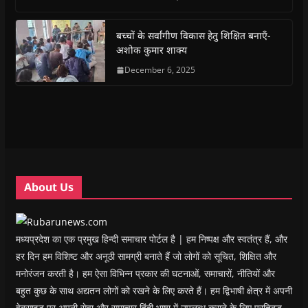
o
A
e
r
n
a
o
p
r
a
n
f
k
p
(
m
e
r
(
(
O
(
w
i
बच्चों के सर्वांगीण विकास हेतु शिक्षित बनाएँ-
O
O
p
O
w
e
अशोक कुमार शाक्य
p
p
e
p
i
n
e
e
n
e
n
d
n
n
s
December 6, 2025
n
d
(
s
s
i
s
o
O
i
i
n
i
w
p
n
n
n
n
)
e
n
n
e
n
n
e
e
w
e
s
w
w
w
w
i
w
w
i
w
n
i
i
n
i
n
n
n
d
n
e
d
d
o
d
w
o
o
w
o
w
w
w
)
w
i
About Us
)
)
)
n
d
o
w
)
मध्यप्रदेश का एक प्रमुख हिन्दी समाचार पोर्टल है | हम निष्पक्ष और स्वतंत्र हैं, और
हर दिन हम विशिष्ट और अनूठी सामग्री बनाते हैं जो लोगों को सूचित, शिक्षित और
मनोरंजन करती है। हम ऐसा विभिन्न प्रकार की घटनाओं, समाचारों, नीतियों और
बहुत कुछ के साथ अद्यतन लोगों को रखने के लिए करते हैं। हम द्विभाषी क्षेत्र में अपनी
वेबसाइट पर अपनी सेवा और समाचार हिंदी भाषा में उपलब्ध कराने के लिए प्रतिबद्ध