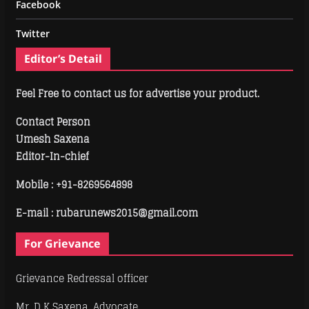
Facebook
Twitter
Editor’s Detail
Feel Free to contact us for advertise your product.
Contact Person
Umesh Saxena
Editor-In-chief
Mobile :
+91-8269564898
E-mail : rubarunews2015@gmail.com
For Grievance
Grievance Redressal officer
Mr. D K Saxena, Advocate