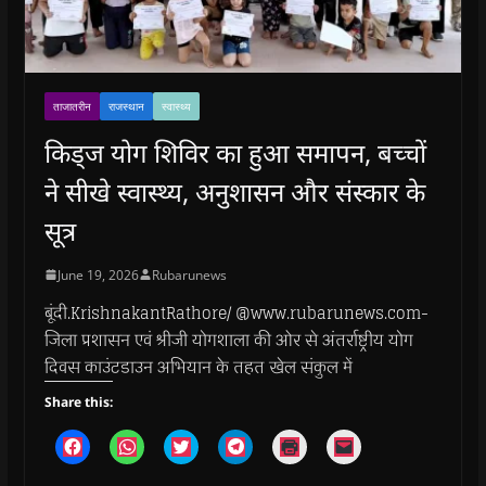
ताजातरीन
राजस्थान
स्वास्थ्य
किड्ज योग शिविर का हुआ समापन, बच्चों
ने सीखे स्वास्थ्य, अनुशासन और संस्कार के
सूत्र
June 19, 2026
Rubarunews
बूंदी.KrishnakantRathore/ @www.rubarunews.com-
जिला प्रशासन एवं श्रीजी योगशाला की ओर से अंतर्राष्ट्रीय योग
दिवस काउंटडाउन अभियान के तहत खेल संकुल में
Share this:
C
C
C
C
C
C
l
l
l
l
l
l
i
i
i
i
i
i
c
c
c
c
c
c