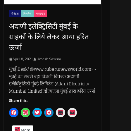
गैजेट्स
बिजनेस
महाराष्ट्र
अदाणी इलेक्ट्रिसिटी मुंबई के
ग्राहकों के लिये लेकर आया हरित
ऊर्जा
April 8, 2021
Umesh Saxena
मुंबई.Desk/ @www.rubarunewsworld.com>>
मुंबई का सबसे बड़ा बिजली वितरक अदाणी
इलेक्ट्रिसिटी मुंबई लिमिटेड (Adani Electricity
Mumbai Limitedएईएमएल) मुंबई द्वारा हरित ऊर्जा
Share this:
C
C
C
C
C
C
l
l
l
l
l
l
i
i
i
i
i
i
c
c
c
c
c
c
k
k
k
k
k
k
More
t
t
t
t
t
t