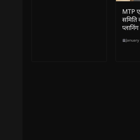
MTP एक
समिति क
प्लानि
January