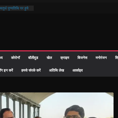
तुर्थ पुण्यतिथि पर हुये
ाण्ड पाठ में भक्ति रस में
 समाज को केवल वोट बैंक
ारी नहीं दी – सैफी
 रहे जितेन्द्र को मौके
आ नामांतरण
िन पर हुआ 26 यूनिट
थ्य
कोरोनॉ
बॉलीवुड
खेल
क्राइम
बिजनेस
मनोरंजन
शि
ी प्रशासन की तत्परता:
वाह प्रमाण-पत्र
ॉग इन करें
हमसे संपर्क करें
अतिथि लेख
आर्काइव