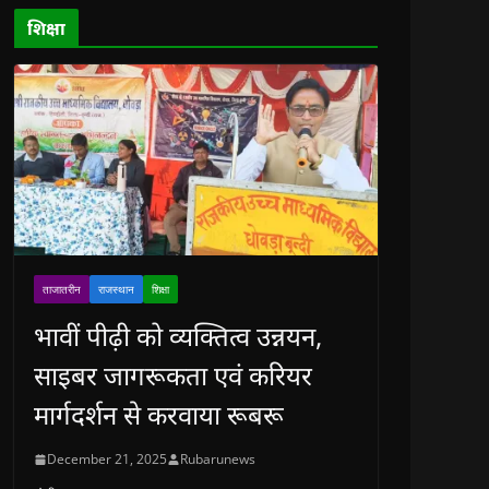
d
o
शिक्षा
w
)
ताजातरीन
राजस्थान
शिक्षा
भावीं पीढ़ी को व्यक्तित्व उन्नयन,
साइबर जागरूकता एवं करियर
मार्गदर्शन से करवाया रूबरू
December 21, 2025
Rubarunews