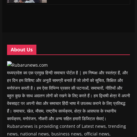
s
s
i
s
o
O
i
i
n
i
w
p
n
n
n
n
)
e
n
n
e
n
n
e
e
w
e
s
w
w
w
w
i
w
w
i
w
n
i
i
n
i
n
n
n
d
n
e
d
d
o
d
w
o
o
w
o
w
w
w
)
w
i
About Us
)
)
)
n
d
o
w
)
मध्यप्रदेश का एक प्रमुख हिन्दी समाचार पोर्टल है | हम निष्पक्ष और स्वतंत्र हैं, और
हर दिन हम विशिष्ट और अनूठी सामग्री बनाते हैं जो लोगों को सूचित, शिक्षित और
मनोरंजन करती है। हम ऐसा विभिन्न प्रकार की घटनाओं, समाचारों, नीतियों और
बहुत कुछ के साथ अद्यतन लोगों को रखने के लिए करते हैं। हम द्विभाषी क्षेत्र में अपनी
वेबसाइट पर अपनी सेवा और समाचार हिंदी भाषा में उपलब्ध कराने के लिए प्रतिबद्ध
हैं। समाचार, खेल, मौसम, राष्ट्रीय कार्यक्रम, क्षेत्र के आसपास के स्थानीय
कार्यक्रम, मनोरंजन, नौकरी और अन्य सहित हमारी डिजिटल सेवाएं।
Rubarunews is providing content of Latest news, trending
news, national news, business news, official news,