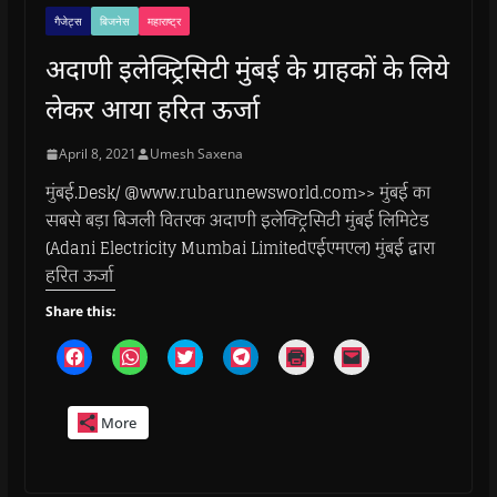
गैजेट्स
बिजनेस
महाराष्ट्र
अदाणी इलेक्ट्रिसिटी मुंबई के ग्राहकों के लिये
लेकर आया हरित ऊर्जा
April 8, 2021
Umesh Saxena
मुंबई.Desk/ @www.rubarunewsworld.com>> मुंबई का
सबसे बड़ा बिजली वितरक अदाणी इलेक्ट्रिसिटी मुंबई लिमिटेड
(Adani Electricity Mumbai Limitedएईएमएल) मुंबई द्वारा
हरित ऊर्जा
Share this:
C
C
C
C
C
C
l
l
l
l
l
l
i
i
i
i
i
i
c
c
c
c
c
c
k
k
k
k
k
k
More
t
t
t
t
t
t
o
o
o
o
o
o
s
s
s
s
p
e
h
h
h
h
r
m
a
a
a
a
i
a