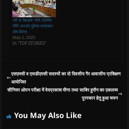
n
n
n
n
)
e
n
n
e
n
n
e
e
w
e
s
w
w
w
w
i
w
w
i
w
n
i
i
n
i
n
नशे के खिलाफ जीरो टॉलरेंस
n
n
d
n
e
नीति अपनाएं पुलिस-प्रशासन:
d
d
o
d
w
o
o
w
o
w
ओम बिरला
w
w
)
w
i
May 2, 2025
)
)
)
n
d
In "TOP STORIES"
o
w
)
एसएमसी व एसडीएमसी सदस्यों का दो दिवसीय गैर आवासीय प्रशिक्षण
आयोजित
सीनियर ओपन परीक्षा में वेदप्रकाश मीणा तथा साबिर हुसैन का एकलव्य
पुरस्कार हेतु हुआ चयन
You May Also Like