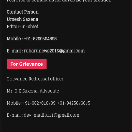
Contact Person
Umesh Saxena
Editor-In-chief
Mobile :
+91-8269564898
E-mail : rubarunews2015@gmail.com
For Grievance
Grievance Redressal officer
Mr. D K Saxena, Advocate
Mobile: +91-9827016799, +91-9425676675
E-mail : dev_madhu11@gmail.com