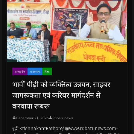
ताजातरीन
राजस्थान
शिक्षा
भावीं पीढ़ी को व्यक्तित्व उन्नयन, साइबर
जागरूकता एवं करियर मार्गदर्शन से
करवाया रूबरू
December 21, 2025
Rubarunews
बूंदी.KrishnakantRathore/ @www.rubarunews.com-