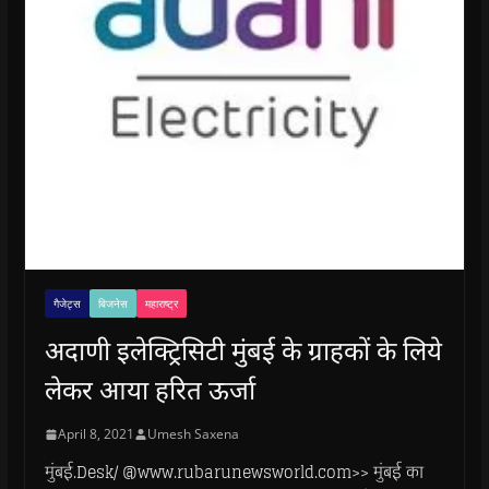
गैजेट्स
बिजनेस
महाराष्ट्र
अदाणी इलेक्ट्रिसिटी मुंबई के ग्राहकों के लिये
लेकर आया हरित ऊर्जा
April 8, 2021
Umesh Saxena
मुंबई.Desk/ @www.rubarunewsworld.com>> मुंबई का