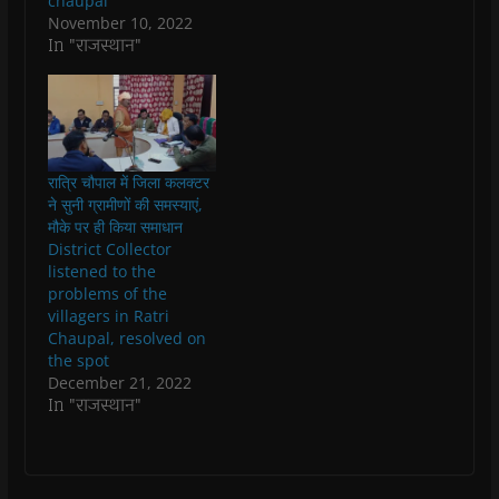
chaupal
s
s
i
s
o
O
November 10, 2022
i
i
n
i
w
p
n
n
n
n
)
e
In "राजस्थान"
n
n
e
n
n
e
e
w
e
s
w
w
w
w
i
w
w
i
w
n
i
i
n
i
n
n
n
d
n
e
d
d
o
d
w
o
o
w
o
w
w
w
)
w
i
रात्रि चौपाल में जिला कलक्टर
)
)
)
n
d
ने सुनी ग्रामीणों की समस्याएं,
o
मौके पर ही किया समाधान
w
)
District Collector
listened to the
problems of the
villagers in Ratri
Chaupal, resolved on
the spot
December 21, 2022
In "राजस्थान"