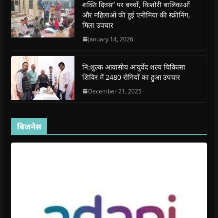
शक्ति दिवस” पर बच्चों, किशोरी बालिकाओं
n
n
n
n
)
e
n
n
e
n
n
और महिलाओं की हुई एनीमिया की स्क्रीनिंग,
e
e
w
e
s
मिला उपचार
w
w
w
w
i
w
w
i
w
n
i
i
n
i
n
January 14, 2026
n
n
d
n
e
d
d
o
d
w
o
o
w
o
w
w
w
)
w
i
नि:शुल्क आवासीय आयुर्वेद शल्य चिकित्सा
)
)
)
n
d
शिविर में 2480 रोगियों का हुआ उपचार
o
w
December 21, 2025
)
बिजनेस