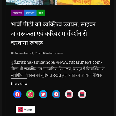
ताजातरीन
राजस्थान
शिक्षा
भावीं पीढ़ी को व्यक्तित्व उन्नयन, साइबर
जागरूकता एवं करियर मार्गदर्शन से
करवाया रूबरू
December 21, 2025
Rubarunews
बूंदी.KrishnakantRathore/ @www.rubarunews.com-
पीएम श्री राजकीय उच्च माध्यमिक विद्यालय, धोवड़ा में विद्यार्थियों के
सर्वांगीण विकास को दृष्टिगत रखते हुए व्यक्तित्व उन्नयन, शैक्षिक
Share this:
C
C
C
C
C
C
l
l
l
l
l
l
i
i
i
i
i
i
c
c
c
c
c
c
k
k
k
k
k
k
More
t
t
t
t
t
t
o
o
o
o
o
o