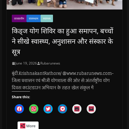
ताजातरीन
राजस्थान
स्वास्थ्य
किड्ज योग शिविर का हुआ समापन, बच्चों
ने सीखे स्वास्थ्य, अनुशासन और संस्कार के
सूत्र
June 19, 2026
Rubarunews
बूंदी.KrishnakantRathore/ @www.rubarunews.com-
जिला प्रशासन एवं श्रीजी योगशाला की ओर से अंतर्राष्ट्रीय योग
दिवस काउंटडाउन अभियान के तहत खेल संकुल में
Share this:
C
C
C
C
C
C
l
l
l
l
l
l
i
i
i
i
i
i
c
c
c
c
c
c
k
k
k
k
k
k
More
t
t
t
t
t
t