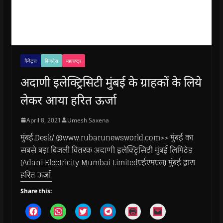
गैजेट्स
बिजनेस
महाराष्ट्र
अदाणी इलेक्ट्रिसिटी मुंबई के ग्राहकों के लिये
लेकर आया हरित ऊर्जा
April 8, 2021
Umesh Saxena
मुंबई.Desk/ @www.rubarunewsworld.com>> मुंबई का
सबसे बड़ा बिजली वितरक अदाणी इलेक्ट्रिसिटी मुंबई लिमिटेड
(Adani Electricity Mumbai Limitedएईएमएल) मुंबई द्वारा
हरित ऊर्जा
Share this:
C
C
C
C
C
C
l
l
l
l
l
l
i
i
i
i
i
i