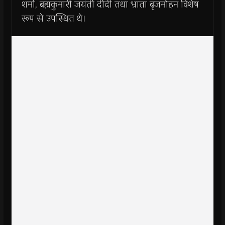
शर्मा, ब्रह्मकुमारी जयंती दीदी तथा भ्राता बृजमोहन विशेष
रूप से उपस्थित थे।