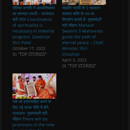
e
t
t
e
s
t
b
s
t
g
i
o
भौतिक उन्नति में आध्यात्मिकता
महावीर स्वामी के 5 महाव्रत
o
A
e
r
n
a
o
p
r
a
n
f
का समन्वय जरूरी – राज्यपाल
शाश्वत शांति के पथ का
k
p
(
m
e
r
श्री पटेल Coordination
दिग्दर्शन कराते हैं- मुख्यमंत्री
(
(
O
(
w
i
O
O
p
O
w
e
of spirituality is
श्री चौहान Mahavir
p
p
e
p
i
n
necessary in material
Swami’s 5 Mahavrats
e
e
n
e
n
d
n
n
s
n
d
(
progress- Governor
guide the path of
s
s
i
s
o
O
Shri Patel
eternal peace – Chief
i
i
n
i
w
p
n
n
n
n
)
e
October 17, 2022
Minister Shri
n
n
e
n
n
In "TOP STORIES"
Chouhan
e
e
w
e
s
w
w
w
w
i
April 3, 2023
w
w
i
w
n
In "TOP STORIES"
i
i
n
i
n
n
n
d
n
e
d
d
o
d
w
o
o
w
o
w
w
w
)
w
i
)
)
)
n
d
o
w
)
नशे को हतोत्साहित करने के
लिए नई शराब नीति में होंगे
प्रावधान- मुख्यमंत्री श्री
चौहान There will be
provisions in the new