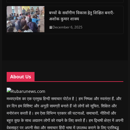
o
A
e
r
n
a
o
p
r
a
n
f
k
p
(
m
e
r
(
(
O
(
w
i
बच्चों के सर्वांगीण विकास हेतु शिक्षित बनाएँ-
O
O
p
O
w
e
अशोक कुमार शाक्य
p
p
e
p
i
n
e
e
n
e
n
d
n
n
s
December 6, 2025
n
d
(
s
s
i
s
o
O
i
i
n
i
w
p
n
n
n
n
)
e
n
n
e
n
n
e
e
w
e
s
w
w
w
w
i
w
w
i
w
n
i
i
n
i
n
n
n
d
n
e
d
d
o
d
w
o
o
w
o
w
w
w
)
w
i
About Us
)
)
)
n
d
o
w
)
मध्यप्रदेश का एक प्रमुख हिन्दी समाचार पोर्टल है | हम निष्पक्ष और स्वतंत्र हैं, और
हर दिन हम विशिष्ट और अनूठी सामग्री बनाते हैं जो लोगों को सूचित, शिक्षित और
मनोरंजन करती है। हम ऐसा विभिन्न प्रकार की घटनाओं, समाचारों, नीतियों और
बहुत कुछ के साथ अद्यतन लोगों को रखने के लिए करते हैं। हम द्विभाषी क्षेत्र में अपनी
वेबसाइट पर अपनी सेवा और समाचार हिंदी भाषा में उपलब्ध कराने के लिए प्रतिबद्ध