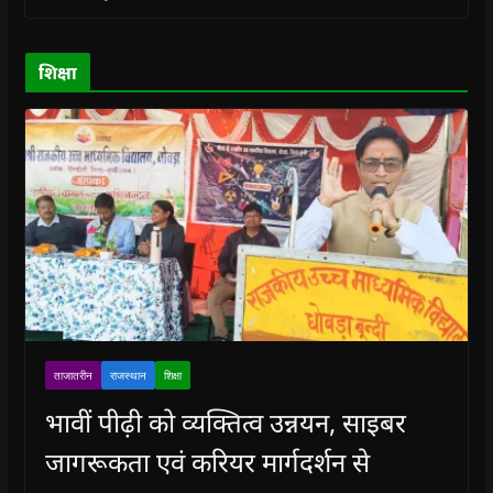
o
o
w
o
w
w
w
)
w
i
)
)
)
n
d
o
शिक्षा
w
)
ताजातरीन
राजस्थान
शिक्षा
भावीं पीढ़ी को व्यक्तित्व उन्नयन, साइबर
जागरूकता एवं करियर मार्गदर्शन से