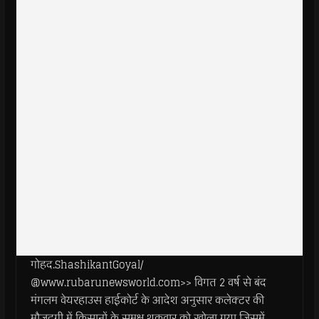
गोहद.ShashikantGoyal/
@www.rubarunewsworld.com>> विगत 2 वर्ष से बंद
मंगलम वेयरहाउस हाईकोर्ट के आदेश अनुसार कलेक्टर की
मौजूदगी में किसानों के समक्ष शुक्रवार को खोला गया जिसमें