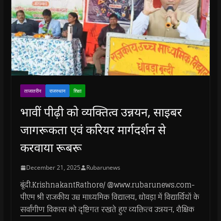
ताजातरीन
राजस्थान
शिक्षा
भावीं पीढ़ी को व्यक्तित्व उन्नयन, साइबर
जागरूकता एवं करियर मार्गदर्शन से
करवाया रूबरू
December 21, 2025
Rubarunews
बूंदी.KrishnakantRathore/ @www.rubarunews.com-
पीएम श्री राजकीय उच्च माध्यमिक विद्यालय, धोवड़ा में विद्यार्थियों के
सर्वांगीण विकास को दृष्टिगत रखते हुए व्यक्तित्व उन्नयन, शैक्षिक