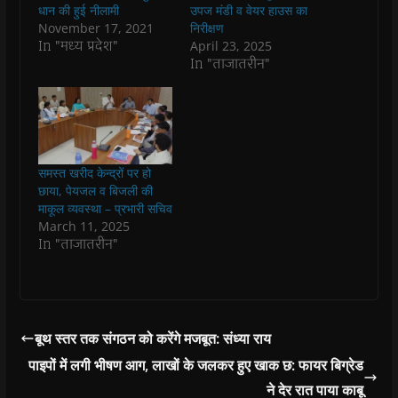
o
p
r
a
n
f
धान की हुई नीलामी
उपज मंडी व वेयर हाउस का
k
p
(
m
e
r
November 17, 2021
निरीक्षण
(
(
O
(
w
i
O
O
p
O
w
e
In "मध्य प्रदेश"
April 23, 2025
p
p
e
p
i
n
In "ताजातरीन"
e
e
n
e
n
d
n
n
s
n
d
(
s
s
i
s
o
O
i
i
n
i
w
p
n
n
n
n
)
e
n
n
e
n
n
e
e
w
e
s
w
w
w
w
i
w
w
i
w
n
i
i
n
i
n
समस्त खरीद केन्द्रों पर हो
n
n
d
n
e
छाया, पेयजल व बिजली की
d
d
o
d
w
o
o
w
o
w
माकूल व्यवस्था – प्रभारी सचिव
w
w
)
w
i
March 11, 2025
)
)
)
n
d
In "ताजातरीन"
o
w
)
बूथ स्तर तक संगठन को करेंगे मजबूत: संध्या राय
पाइपों में लगी भीषण आग, लाखों के जलकर हुए खाक छ: फायर बिग्रेड
ने देर रात पाया काबू