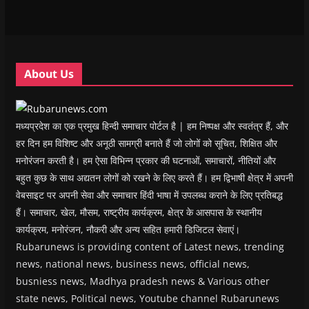
e
e
w
e
s
w
w
w
w
i
w
w
i
w
n
i
i
n
i
n
n
n
d
n
e
d
d
o
d
w
o
o
w
o
w
w
w
)
w
i
About Us
)
)
)
n
d
o
w
)
मध्यप्रदेश का एक प्रमुख हिन्दी समाचार पोर्टल है | हम निष्पक्ष और स्वतंत्र हैं, और
हर दिन हम विशिष्ट और अनूठी सामग्री बनाते हैं जो लोगों को सूचित, शिक्षित और
मनोरंजन करती है। हम ऐसा विभिन्न प्रकार की घटनाओं, समाचारों, नीतियों और
बहुत कुछ के साथ अद्यतन लोगों को रखने के लिए करते हैं। हम द्विभाषी क्षेत्र में अपनी
वेबसाइट पर अपनी सेवा और समाचार हिंदी भाषा में उपलब्ध कराने के लिए प्रतिबद्ध
हैं। समाचार, खेल, मौसम, राष्ट्रीय कार्यक्रम, क्षेत्र के आसपास के स्थानीय
कार्यक्रम, मनोरंजन, नौकरी और अन्य सहित हमारी डिजिटल सेवाएं।
Rubarunews is providing content of Latest news, trending
news, national news, business news, official news,
busniess news, Madhya pradesh news & Various other
state news, Political news, Youtube channel Rubarunews