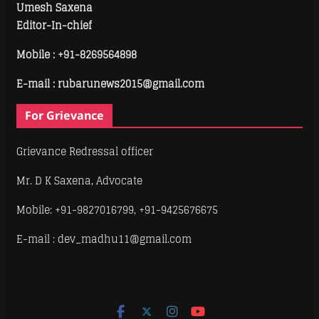
Umesh Saxena
Editor-In-chief
Mobile :
+91-8269564898
E-mail : rubarunews2015@gmail.com
For Grievance
Grievance Redressal officer
Mr. D K Saxena, Advocate
Mobile: +91-9827016799, +91-9425676675
E-mail : dev_madhu11@gmail.com