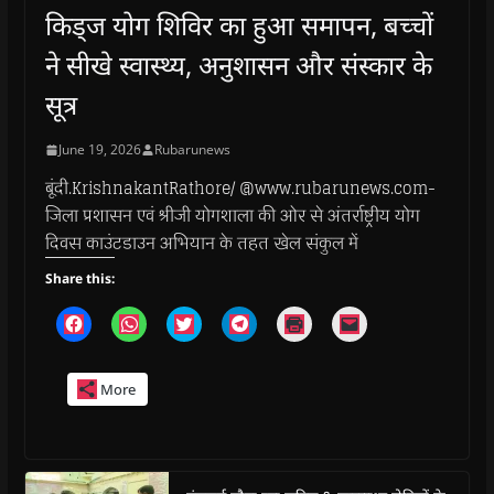
किड्ज योग शिविर का हुआ समापन, बच्चों
ने सीखे स्वास्थ्य, अनुशासन और संस्कार के
सूत्र
June 19, 2026
Rubarunews
बूंदी.KrishnakantRathore/ @www.rubarunews.com-
जिला प्रशासन एवं श्रीजी योगशाला की ओर से अंतर्राष्ट्रीय योग
दिवस काउंटडाउन अभियान के तहत खेल संकुल में
Share this:
C
C
C
C
C
C
l
l
l
l
l
l
i
i
i
i
i
i
c
c
c
c
c
c
k
k
k
k
k
k
More
t
t
t
t
t
t
o
o
o
o
o
o
s
s
s
s
p
e
h
h
h
h
r
m
a
a
a
a
i
a
r
r
r
r
n
i
e
e
e
e
t
l
o
o
o
o
(
a