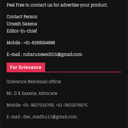
Feel Free to contact us for advertise your product.
Contact Person
Umesh Saxena
Editor-In-chief
Mobile :
+91-8269564898
E-mail : rubarunews2015@gmail.com
For Grievance
Grievance Redressal officer
Mr. D K Saxena, Advocate
Mobile: +91-9827016799, +91-9425676675
E-mail : dev_madhu11@gmail.com