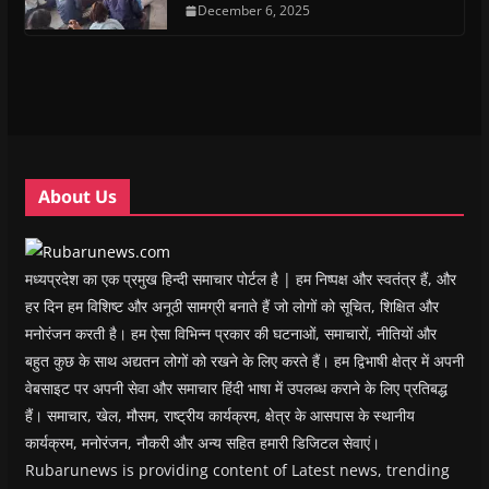
n
n
s
December 6, 2025
n
d
(
s
s
i
s
o
O
i
i
n
i
w
p
n
n
n
n
)
e
n
n
e
n
n
e
e
w
e
s
w
w
w
w
i
w
w
i
w
n
i
i
n
i
n
n
n
d
n
e
d
d
o
d
w
o
o
w
o
w
w
w
)
w
i
About Us
)
)
)
n
d
o
w
)
मध्यप्रदेश का एक प्रमुख हिन्दी समाचार पोर्टल है | हम निष्पक्ष और स्वतंत्र हैं, और
हर दिन हम विशिष्ट और अनूठी सामग्री बनाते हैं जो लोगों को सूचित, शिक्षित और
मनोरंजन करती है। हम ऐसा विभिन्न प्रकार की घटनाओं, समाचारों, नीतियों और
बहुत कुछ के साथ अद्यतन लोगों को रखने के लिए करते हैं। हम द्विभाषी क्षेत्र में अपनी
वेबसाइट पर अपनी सेवा और समाचार हिंदी भाषा में उपलब्ध कराने के लिए प्रतिबद्ध
हैं। समाचार, खेल, मौसम, राष्ट्रीय कार्यक्रम, क्षेत्र के आसपास के स्थानीय
कार्यक्रम, मनोरंजन, नौकरी और अन्य सहित हमारी डिजिटल सेवाएं।
Rubarunews is providing content of Latest news, trending