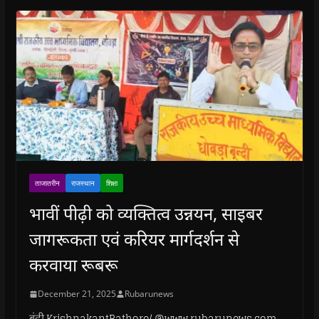
)
ताजातरीन
राजस्थान
शिक्षा
भावीं पीढ़ी को व्यक्तित्व उन्नयन, साइबर
जागरूकता एवं करियर मार्गदर्शन से
करवाया रूबरू
December 21, 2025
Rubarunews
बूंदी.KrishnakantRathore/ @www.rubarunews.com-