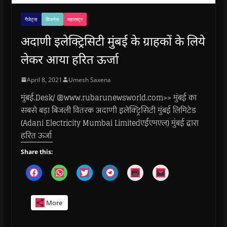
गैजेट्स
बिजनेस
महाराष्ट्र
अदाणी इलेक्ट्रिसिटी मुंबई के ग्राहकों के लिये
लेकर आया हरित ऊर्जा
April 8, 2021
Umesh Saxena
मुंबई.Desk/ @www.rubarunewsworld.com>> मुंबई का
सबसे बड़ा बिजली वितरक अदाणी इलेक्ट्रिसिटी मुंबई लिमिटेड
(Adani Electricity Mumbai Limitedएईएमएल) मुंबई द्वारा
हरित ऊर्जा
Share this:
C
C
C
C
C
C
l
l
l
l
l
l
i
i
i
i
i
i
c
c
c
c
c
c
k
k
k
k
k
k
More
t
t
t
t
t
t
o
o
o
o
o
o
s
s
s
s
p
e
h
h
h
h
r
m