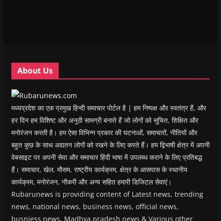
n
n
n
n
)
e
n
n
e
n
n
e
e
w
e
s
w
w
w
w
i
w
w
i
w
n
i
i
n
i
n
n
n
d
n
e
d
d
o
d
w
o
o
w
o
w
w
w
)
w
i
About Us
)
)
)
n
d
o
w
)
मध्यप्रदेश का एक प्रमुख हिन्दी समाचार पोर्टल है | हम निष्पक्ष और स्वतंत्र हैं, और
हर दिन हम विशिष्ट और अनूठी सामग्री बनाते हैं जो लोगों को सूचित, शिक्षित और
मनोरंजन करती है। हम ऐसा विभिन्न प्रकार की घटनाओं, समाचारों, नीतियों और
बहुत कुछ के साथ अद्यतन लोगों को रखने के लिए करते हैं। हम द्विभाषी क्षेत्र में अपनी
वेबसाइट पर अपनी सेवा और समाचार हिंदी भाषा में उपलब्ध कराने के लिए प्रतिबद्ध
हैं। समाचार, खेल, मौसम, राष्ट्रीय कार्यक्रम, क्षेत्र के आसपास के स्थानीय
कार्यक्रम, मनोरंजन, नौकरी और अन्य सहित हमारी डिजिटल सेवाएं।
Rubarunews is providing content of Latest news, trending
news, national news, business news, official news,
busniess news, Madhya pradesh news & Various other