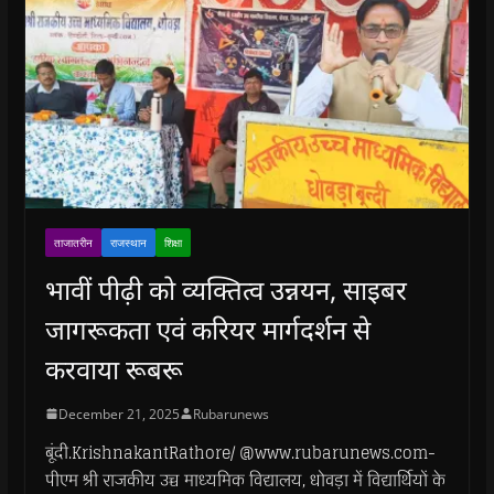
ताजातरीन
राजस्थान
शिक्षा
भावीं पीढ़ी को व्यक्तित्व उन्नयन, साइबर
जागरूकता एवं करियर मार्गदर्शन से
करवाया रूबरू
December 21, 2025
Rubarunews
बूंदी.KrishnakantRathore/ @www.rubarunews.com-
पीएम श्री राजकीय उच्च माध्यमिक विद्यालय, धोवड़ा में विद्यार्थियों के