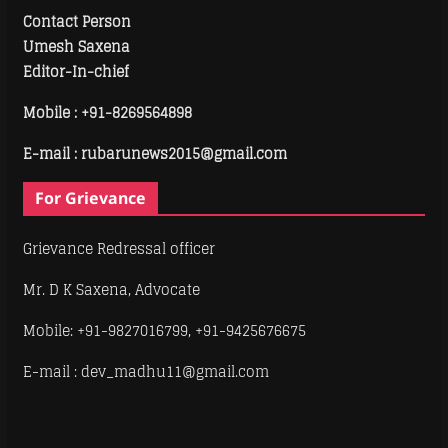
Contact Person
Umesh Saxena
Editor-In-chief
Mobile :
+91-8269564898
E-mail : rubarunews2015@gmail.com
For Grievance
Grievance Redressal officer
Mr. D K Saxena, Advocate
Mobile: +91-9827016799, +91-9425676675
E-mail : dev_madhu11@gmail.com