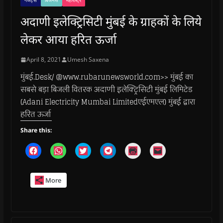
गैजेट्स
बिजनेस
महाराष्ट्र
अदाणी इलेक्ट्रिसिटी मुंबई के ग्राहकों के लिये
लेकर आया हरित ऊर्जा
April 8, 2021
Umesh Saxena
मुंबई.Desk/ @www.rubarunewsworld.com>> मुंबई का
सबसे बड़ा बिजली वितरक अदाणी इलेक्ट्रिसिटी मुंबई लिमिटेड
(Adani Electricity Mumbai Limitedएईएमएल) मुंबई द्वारा
हरित ऊर्जा
Share this:
C
C
C
C
C
C
l
l
l
l
l
l
i
i
i
i
i
i
c
c
c
c
c
c
k
k
k
k
k
k
More
t
t
t
t
t
t
o
o
o
o
o
o
s
s
s
s
p
e
h
h
h
h
r
m
a
a
a
a
i
a
r
r
r
r
n
i
e
e
e
e
t
l