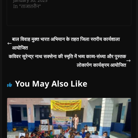
January 30, 2025
d
d
o
d
w
o
o
w
o
w
In "ताजातरीन"
w
w
)
w
i
)
)
)
n
d
o
w
)
बाल विवाह मुक्त भारत अभियान के तहत जिला स्तरीय कार्यशाला
आयोजित
कविवर सुरेन्द्र नाथ सक्सेना की स्मृति में भव्य काव्य-संध्या और पुस्तक
लोकार्पण कार्यक्रम आयोजित
You May Also Like