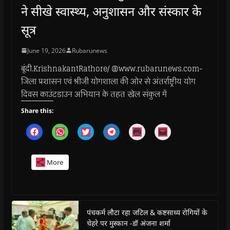
ने सीखे स्वास्थ्य, अनुशासन और संस्कार के
सूत्र
June 19, 2026
Rubarunews
बूंदी.KrishnakantRathore/ @www.rubarunews.com-
जिला प्रशासन एवं श्रीजी योगशाला की ओर से अंतर्राष्ट्रीय योग
दिवस काउंटडाउन अभियान के तहत खेल संकुल में
Share this:
C
C
C
C
C
C
l
l
l
l
l
l
i
i
i
i
i
i
c
c
c
c
c
c
k
k
k
k
k
k
More
t
t
t
t
t
t
o
o
o
o
o
o
s
s
s
s
p
e
h
h
h
h
r
m
a
a
a
a
i
a
r
r
r
r
n
i
e
e
e
e
t
l
o
o
o
o
(
a
पंचकर्म लौटा रहा जटिल & कष्टसाध्य रोगियों के
n
n
n
n
O
l
चेहरे पर मुस्कान -डॉ अंजना शर्मा
F
W
T
T
p
i