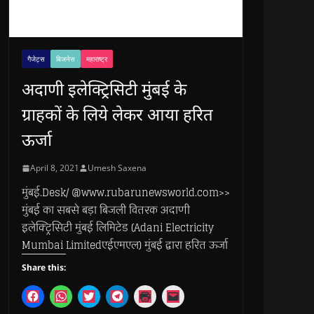
गैजेट्स
बिजनेस
महाराष्ट्र
अदाणी इलेक्ट्रिसिटी मुंबई के
ग्राहकों के लिये लेकर आया हरित
ऊर्जा
April 8, 2021
Umesh Saxena
मुंबई.Desk/ @www.rubarunewsworld.com>>
मुंबई का सबसे बड़ा बिजली वितरक अदाणी
इलेक्ट्रिसिटी मुंबई लिमिटेड (Adani Electricity
Mumbai Limitedएईएमएल) मुंबई द्वारा हरित ऊर्जा
Share this:
C
C
C
C
C
C
l
l
l
l
l
l
i
i
i
i
i
i