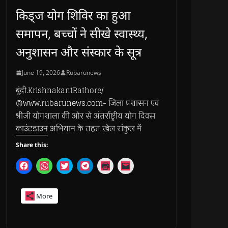
किड्ज योग शिविर का हुआ
समापन, बच्चों ने सीखे स्वास्थ्य,
अनुशासन और संस्कार के सूत्र
June 19, 2026
Rubarunews
बूंदी.KrishnakantRathore/
@www.rubarunews.com- जिला प्रशासन एवं
श्रीजी योगशाला की ओर से अंतर्राष्ट्रीय योग दिवस
काउंटडाउन अभियान के तहत खेल संकुल में
Share this:
C
C
C
C
C
C
l
l
l
l
l
l
i
i
i
i
i
i
c
c
c
c
c
c
k
k
k
k
k
k
More
t
t
t
t
t
t
o
o
o
o
o
o
s
s
s
s
p
e
h
h
h
h
r
m
a
a
a
a
i
a