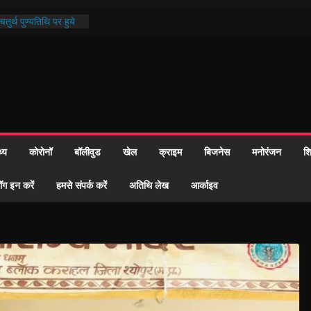
तुर्थ पुण्यतिथि पर हुये
ाण्ड पाठ में भक्ति रस में
 समाज को केवल वोट बैंक
ारी नहीं दी – सैफी
 रहे जितेन्द्र को मौके
आ नामांतरण
िन पर हुआ 26 यूनिट
थ्य
कोरोनॉ
बॉलीवुड
खेल
क्राइम
बिजनेस
मनोरंजन
शि
ी प्रशासन की तत्परता:
वाह प्रमाण-पत्र
ॉग इन करें
हमसे संपर्क करें
अतिथि लेख
आर्काइव