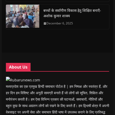
o
A
e
r
n
a
o
p
r
a
n
f
k
p
(
m
e
r
(
(
O
(
w
i
बच्चों के सर्वांगीण विकास हेतु शिक्षित बनाएँ-
O
O
p
O
w
e
अशोक कुमार शाक्य
p
p
e
p
i
n
e
e
n
e
n
d
n
n
s
December 6, 2025
n
d
(
s
s
i
s
o
O
i
i
n
i
w
p
n
n
n
n
)
e
n
n
e
n
n
e
e
w
e
s
w
w
w
w
i
w
w
i
w
n
i
i
n
i
n
n
n
d
n
e
d
d
o
d
w
o
o
w
o
w
w
w
)
w
i
About Us
)
)
)
n
d
o
w
)
मध्यप्रदेश का एक प्रमुख हिन्दी समाचार पोर्टल है | हम निष्पक्ष और स्वतंत्र हैं, और
हर दिन हम विशिष्ट और अनूठी सामग्री बनाते हैं जो लोगों को सूचित, शिक्षित और
मनोरंजन करती है। हम ऐसा विभिन्न प्रकार की घटनाओं, समाचारों, नीतियों और
बहुत कुछ के साथ अद्यतन लोगों को रखने के लिए करते हैं। हम द्विभाषी क्षेत्र में अपनी
वेबसाइट पर अपनी सेवा और समाचार हिंदी भाषा में उपलब्ध कराने के लिए प्रतिबद्ध