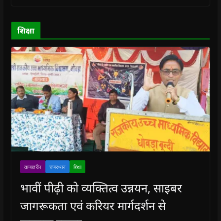
o
o
w
o
w
w
w
)
w
i
)
)
)
n
d
o
शिक्षा
w
)
ताजातरीन
राजस्थान
शिक्षा
भावीं पीढ़ी को व्यक्तित्व उन्नयन, साइबर
जागरूकता एवं करियर मार्गदर्शन से