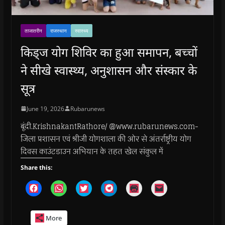
ताजातरीन
राजस्थान
स्वास्थ्य
किड्ज योग शिविर का हुआ समापन, बच्चों
ने सीखे स्वास्थ्य, अनुशासन और संस्कार के
सूत्र
June 19, 2026
Rubarunews
बूंदी.KrishnakantRathore/ @www.rubarunews.com-
जिला प्रशासन एवं श्रीजी योगशाला की ओर से अंतर्राष्ट्रीय योग
दिवस काउंटडाउन अभियान के तहत खेल संकुल में
Share this:
C
C
C
C
C
C
l
l
l
l
l
l
i
i
i
i
i
i
c
c
c
c
c
c
k
k
k
k
k
k
More
t
t
t
t
t
t