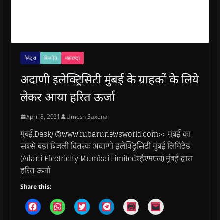
गैजेट्स
बिजनेस
महाराष्ट्र
अदाणी इलेक्ट्रिसिटी मुंबई के ग्राहकों के लिये
लेकर आया हरित ऊर्जा
April 8, 2021
Umesh Saxena
मुंबई.Desk/ @www.rubarunewsworld.com>> मुंबई का
सबसे बड़ा बिजली वितरक अदाणी इलेक्ट्रिसिटी मुंबई लिमिटेड
(Adani Electricity Mumbai Limitedएईएमएल) मुंबई द्वारा
हरित ऊर्जा
Share this:
C
C
C
C
C
C
l
l
l
l
l
l
i
i
i
i
i
i