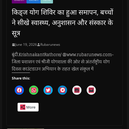
किड्ज योग शिविर का हुआ समापन, बच्चों
ने सीखे स्वास्थ्य, अनुशासन और संस्कार के
सूत्र
June 19, 2026
Rubarunews
बूंदी.KrishnakantRathore/ @www.rubarunews.com-
जिला प्रशासन एवं श्रीजी योगशाला की ओर से अंतर्राष्ट्रीय योग
दिवस काउंटडाउन अभियान के तहत खेल संकुल में
Share this:
C
C
C
C
C
C
l
l
l
l
l
l
i
i
i
i
i
i
c
c
c
c
c
c
k
k
k
k
k
k
More
t
t
t
t
t
t
o
o
o
o
o
o
s
s
s
s
p
e
h
h
h
h
r
m
a
a
a
a
i
a
r
r
r
r
n
i