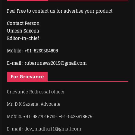
Feel Free to contact us for advertise your product.
Contact Person
Umesh Saxena
Editor-In-chief
Mobile :
+91-8269564898
E-mail : rubarunews2015@gmail.com
For Grievance
Grievance Redressal officer
Mr. D K Saxena, Advocate
Mobile: +91-9827016799, +91-9425676675
E-mail : dev_madhu11@gmail.com