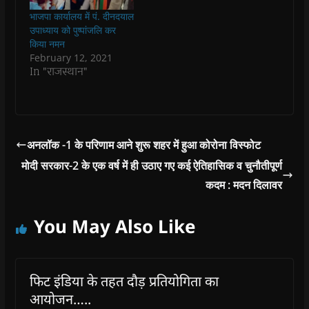
अध्यक्ष सतीश पुनिया के
o
o
w
o
w
निर्देशानुसार कार्यक्रम
w
w
)
w
i
भाजपा कार्यालय में पं. दीनदयाल
)
)
)
n
क्रियान्वयन संयोजक
उपाध्याय को पुष्पांजलि कर
d
नियुक्त कर दिये गये जिनके
o
किया नमन
w
र्मागदर्शन में ये कार्यक्रम…
February 12, 2021
)
In "राजस्थान"
अनलॉक -1 के परिणाम आने शुरू शहर में हुआ कोरोना विस्फोट
मोदी सरकार-2 के एक वर्ष में ही उठाए गए कई ऐतिहासिक व चुनौतीपूर्ण
कदम : मदन दिलावर
You May Also Like
फिट इंडिया के तहत दौड़ प्रतियोगिता का
आयोजन…..