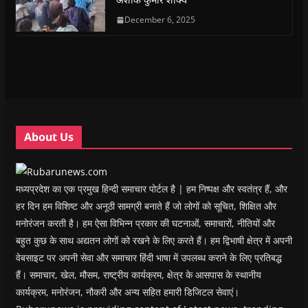
p
p
e
p
i
n
e
e
n
e
n
d
n
n
s
December 6, 2025
n
d
(
s
s
i
s
o
O
i
i
n
i
w
p
n
n
n
n
)
e
n
n
e
n
n
e
e
w
e
s
w
w
w
w
i
w
w
i
w
n
i
i
n
i
n
n
n
d
n
e
d
d
o
d
w
o
o
w
o
w
w
w
)
w
i
About Us
)
)
)
n
d
o
w
)
मध्यप्रदेश का एक प्रमुख हिन्दी समाचार पोर्टल है | हम निष्पक्ष और स्वतंत्र हैं, और
हर दिन हम विशिष्ट और अनूठी सामग्री बनाते हैं जो लोगों को सूचित, शिक्षित और
मनोरंजन करती है। हम ऐसा विभिन्न प्रकार की घटनाओं, समाचारों, नीतियों और
बहुत कुछ के साथ अद्यतन लोगों को रखने के लिए करते हैं। हम द्विभाषी क्षेत्र में अपनी
वेबसाइट पर अपनी सेवा और समाचार हिंदी भाषा में उपलब्ध कराने के लिए प्रतिबद्ध
हैं। समाचार, खेल, मौसम, राष्ट्रीय कार्यक्रम, क्षेत्र के आसपास के स्थानीय
कार्यक्रम, मनोरंजन, नौकरी और अन्य सहित हमारी डिजिटल सेवाएं।