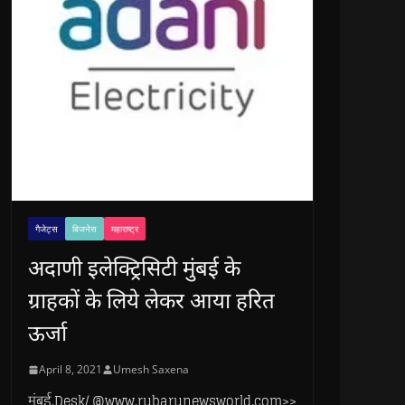
गैजेट्स
बिजनेस
महाराष्ट्र
अदाणी इलेक्ट्रिसिटी मुंबई के
ग्राहकों के लिये लेकर आया हरित
ऊर्जा
April 8, 2021
Umesh Saxena
मुंबई.Desk/ @www.rubarunewsworld.com>>