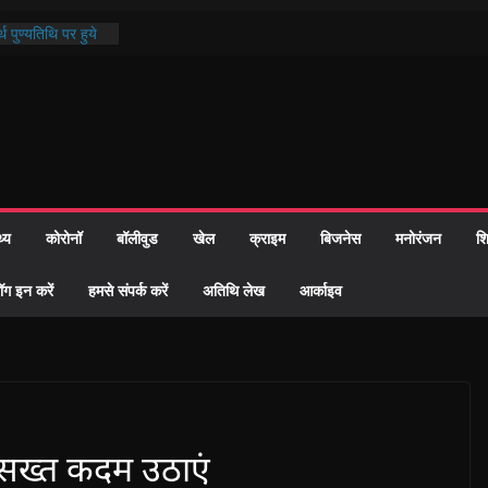
थ पुण्यतिथि पर हुये
 पाठ में भक्ति रस में
ाज को केवल वोट बैंक
नहीं दी – सैफी
 जितेन्द्र को मौके
मांतरण
पर हुआ 26 यूनिट
थ्य
कोरोनॉ
बॉलीवुड
खेल
क्राइम
बिजनेस
मनोरंजन
शि
्रशासन की तत्परता:
प्रमाण-पत्र
ॉग इन करें
हमसे संपर्क करें
अतिथि लेख
आर्काइव
 सख्त कदम उठाएं