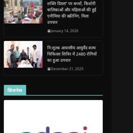
शक्ति दिवस” पर बच्चों, किशोरी
w
w
w
w
i
w
w
i
w
n
बालिकाओं और महिलाओं की हुई
i
i
n
i
n
n
n
d
n
e
एनीमिया की स्क्रीनिंग, मिला
d
d
o
d
w
उपचार
o
o
w
o
w
w
w
)
w
i
)
)
)
n
January 14, 2026
d
o
w
)
नि:शुल्क आवासीय आयुर्वेद शल्य
चिकित्सा शिविर में 2480 रोगियों
का हुआ उपचार
December 21, 2025
बिजनेस