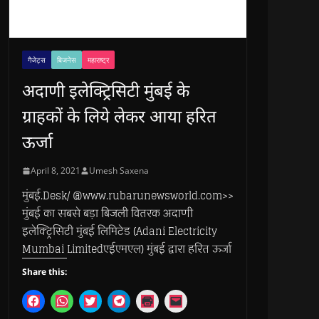
गैजेट्स
बिजनेस
महाराष्ट्र
अदाणी इलेक्ट्रिसिटी मुंबई के
ग्राहकों के लिये लेकर आया हरित
ऊर्जा
April 8, 2021
Umesh Saxena
मुंबई.Desk/ @www.rubarunewsworld.com>>
मुंबई का सबसे बड़ा बिजली वितरक अदाणी
इलेक्ट्रिसिटी मुंबई लिमिटेड (Adani Electricity
Mumbai Limitedएईएमएल) मुंबई द्वारा हरित ऊर्जा
Share this:
C
C
C
C
C
C
l
l
l
l
l
l
i
i
i
i
i
i