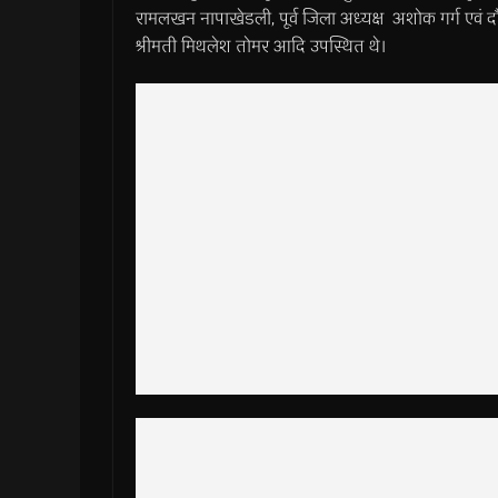
रामलखन नापाखेडली, पूर्व जिला अध्यक्ष अशोक गर्ग एवं द
श्रीमती मिथलेश तोमर आदि उपस्थित थे।