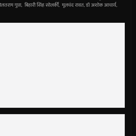
ौलतराम गुप्ता, बिहारी सिंह सोलकीं, मूलचंद रावत, डॉ अशोक आचार्य,