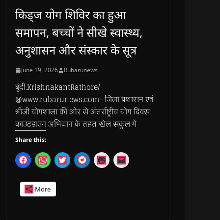
किड्ज योग शिविर का हुआ
समापन, बच्चों ने सीखे स्वास्थ्य,
अनुशासन और संस्कार के सूत्र
June 19, 2026
Rubarunews
बूंदी.KrishnakantRathore/
@www.rubarunews.com- जिला प्रशासन एवं
श्रीजी योगशाला की ओर से अंतर्राष्ट्रीय योग दिवस
काउंटडाउन अभियान के तहत खेल संकुल में
Share this:
C
C
C
C
C
C
l
l
l
l
l
l
i
i
i
i
i
i
c
c
c
c
c
c
k
k
k
k
k
k
More
t
t
t
t
t
t
o
o
o
o
o
o
s
s
s
s
p
e
h
h
h
h
r
m
a
a
a
a
i
a