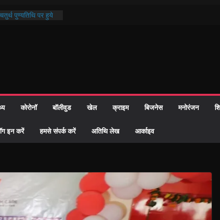
तुर्थ पुण्यतिथि पर हुये
ाण्ड पाठ में भक्ति रस में
 समाज को केवल वोट बैंक
ारी नहीं दी – सैफी
 रहे जितेन्द्र को मौके
आ नामांतरण
िन पर हुआ 26 यूनिट
थ्य
कोरोनॉ
बॉलीवुड
खेल
क्राइम
बिजनेस
मनोरंजन
शि
ी प्रशासन की तत्परता:
वाह प्रमाण-पत्र
ॉग इन करें
हमसे संपर्क करें
अतिथि लेख
आर्काइव