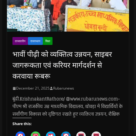
ताजातरीन
राजस्थान
शिक्षा
भावीं पीढ़ी को व्यक्तित्व उन्नयन, साइबर
जागरूकता एवं करियर मार्गदर्शन से
करवाया रूबरू
December 21, 2025
Rubarunews
बूंदी.KrishnakantRathore/ @www.rubarunews.com-
पीएम श्री राजकीय उच्च माध्यमिक विद्यालय, धोवड़ा में विद्यार्थियों के
सर्वांगीण विकास को दृष्टिगत रखते हुए व्यक्तित्व उन्नयन, शैक्षिक
Share this:
C
C
C
C
C
C