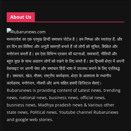
n
n
d
n
e
d
d
o
d
w
o
o
w
o
w
w
w
)
w
i
About Us
)
)
)
n
d
o
w
)
मध्यप्रदेश का एक प्रमुख हिन्दी समाचार पोर्टल है | हम निष्पक्ष और स्वतंत्र हैं, और
हर दिन हम विशिष्ट और अनूठी सामग्री बनाते हैं जो लोगों को सूचित, शिक्षित और
मनोरंजन करती है। हम ऐसा विभिन्न प्रकार की घटनाओं, समाचारों, नीतियों और
बहुत कुछ के साथ अद्यतन लोगों को रखने के लिए करते हैं। हम द्विभाषी क्षेत्र में अपनी
वेबसाइट पर अपनी सेवा और समाचार हिंदी भाषा में उपलब्ध कराने के लिए प्रतिबद्ध
हैं। समाचार, खेल, मौसम, राष्ट्रीय कार्यक्रम, क्षेत्र के आसपास के स्थानीय
कार्यक्रम, मनोरंजन, नौकरी और अन्य सहित हमारी डिजिटल सेवाएं।
Rubarunews is providing content of Latest news, trending
news, national news, business news, official news,
busniess news, Madhya pradesh news & Various other
state news, Political news, Youtube channel Rubarunews
and google web stories.