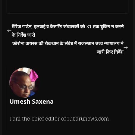
गिरफ्तार किया। फरियादी
ने लोकायुक्त पुलिस को
लिखित शिकायत कर
बताया था मारपीट के
मामले में जमानत पर छोडने
मैरिज गार्डन, हलवाई व कैटरिंग संचालकों को 31 तक बुकिंग न करने
के लिए दो आरक्षकों द्वारा
के निर्देश जारी
20 हजार रुपये की रिश्वत…
कोरोना वायरस की रोकथाम के संबंध में राजस्थान उच्च न्यायालय ने
जारी किए निर्देश
Umesh Saxena
I am the chief editor of rubarunews.com