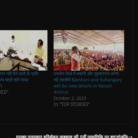
म नहीं देने वालों के प्रति
रायसेन जिले में बम्होरी और सुल्तानगंज बनेगी
ज्य मंत्री श्री यादव
नई तहसीलें Bamhori and Sultanganj
21
will be new tehsils in Raisen
RED"
district.
October 2, 2023
In "TOP STORIES"
प्रखर पत्रकार हरिमोहन कुशवाह की 8वीं पुण्यतिथि पर श्रद्धांजलि