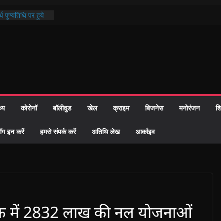
थ पुण्यतिथि पर हुये
 पाठ में भक्ति रस में
ाज को केवल वोट बैंक
नहीं दी – सैफी
 जितेन्द्र को मौके
मांतरण
पर हुआ 26 यूनिट
थ्य
कोरोनॉ
बॉलीवुड
खेल
क्राइम
बिजनेस
मनोरंजन
शि
्रशासन की तत्परता:
प्रमाण-पत्र
ॉग इन करें
हमसे संपर्क करें
अतिथि लेख
आर्काइव
ठक में 2832 लाख की नल योजनाओं