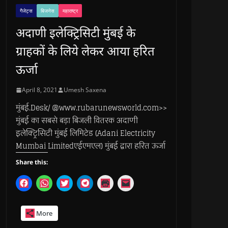
गैजेट्स
बिजनेस
महाराष्ट्र
अदाणी इलेक्ट्रिसिटी मुंबई के
ग्राहकों के लिये लेकर आया हरित
ऊर्जा
April 8, 2021
Umesh Saxena
मुंबई.Desk/ @www.rubarunewsworld.com>>
मुंबई का सबसे बड़ा बिजली वितरक अदाणी
इलेक्ट्रिसिटी मुंबई लिमिटेड (Adani Electricity
Mumbai Limitedएईएमएल) मुंबई द्वारा हरित ऊर्जा
Share this:
C
C
C
C
C
C
l
l
l
l
l
l
i
i
i
i
i
i
c
c
c
c
c
c
k
k
k
k
k
k
More
t
t
t
t
t
t
o
o
o
o
o
o