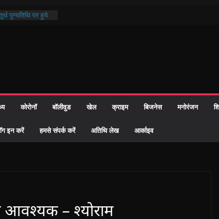
र्थ पुण्यतिथि पर हुये
्ड पाठ में भक्ति रस में
माज को केवल वोट बैंक
ी नहीं दी – सैफी
हे जितेन्द्र को मौके
नामांतरण
 पर हुआ 26 यूनिट
थ्य
कोरोनॉ
बॉलीवुड
खेल
क्राइम
बिजनेस
मनोरंजन
शि
प्रशासन की तत्परता:
ह प्रमाण-पत्र
ॉग इन करें
हमसे संपर्क करें
अतिथि लेख
आर्काइव
य आवश्यक – श्योराम