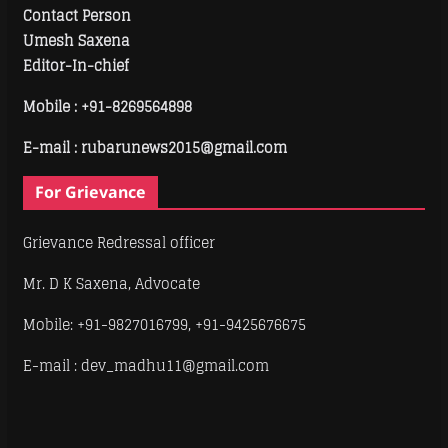
Contact Person
Umesh Saxena
Editor-In-chief
Mobile :
+91-8269564898
E-mail : rubarunews2015@gmail.com
For Grievance
Grievance Redressal officer
Mr. D K Saxena, Advocate
Mobile: +91-9827016799, +91-9425676675
E-mail : dev_madhu11@gmail.com