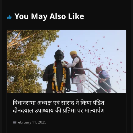
d
d
o
d
w
o
o
w
o
w
w
w
)
w
i
)
)
)
n
You May Also Like
d
o
w
)
विधानसभा अध्यक्ष एवं सांसद ने किया पंडित
दीनदयाल उपाध्याय की प्रतिमा पर माल्यार्पण
February 11, 2025