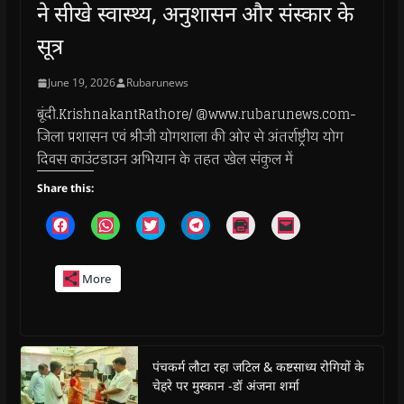
ने सीखे स्वास्थ्य, अनुशासन और संस्कार के
सूत्र
June 19, 2026
Rubarunews
बूंदी.KrishnakantRathore/ @www.rubarunews.com-
जिला प्रशासन एवं श्रीजी योगशाला की ओर से अंतर्राष्ट्रीय योग
दिवस काउंटडाउन अभियान के तहत खेल संकुल में
Share this:
C
C
C
C
C
C
l
l
l
l
l
l
i
i
i
i
i
i
c
c
c
c
c
c
k
k
k
k
k
k
More
t
t
t
t
t
t
o
o
o
o
o
o
s
s
s
s
p
e
h
h
h
h
r
m
a
a
a
a
i
a
r
r
r
r
n
i
e
e
e
e
t
l
o
o
o
o
(
a
पंचकर्म लौटा रहा जटिल & कष्टसाध्य रोगियों के
n
n
n
n
O
l
चेहरे पर मुस्कान -डॉ अंजना शर्मा
F
W
T
T
p
i
a
h
w
e
e
n