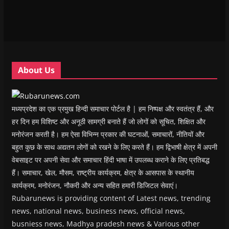
n
n
n
n
)
e
n
n
e
n
n
e
e
w
e
s
w
w
w
w
i
w
w
i
w
n
i
i
n
i
n
n
n
d
n
e
d
d
o
d
w
o
o
w
o
w
w
w
)
w
i
About Us
)
)
)
n
d
o
w
)
मध्यप्रदेश का एक प्रमुख हिन्दी समाचार पोर्टल है | हम निष्पक्ष और स्वतंत्र हैं, और
हर दिन हम विशिष्ट और अनूठी सामग्री बनाते हैं जो लोगों को सूचित, शिक्षित और
मनोरंजन करती है। हम ऐसा विभिन्न प्रकार की घटनाओं, समाचारों, नीतियों और
बहुत कुछ के साथ अद्यतन लोगों को रखने के लिए करते हैं। हम द्विभाषी क्षेत्र में अपनी
वेबसाइट पर अपनी सेवा और समाचार हिंदी भाषा में उपलब्ध कराने के लिए प्रतिबद्ध
हैं। समाचार, खेल, मौसम, राष्ट्रीय कार्यक्रम, क्षेत्र के आसपास के स्थानीय
कार्यक्रम, मनोरंजन, नौकरी और अन्य सहित हमारी डिजिटल सेवाएं।
Rubarunews is providing content of Latest news, trending
news, national news, business news, official news,
busniess news, Madhya pradesh news & Various other