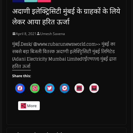
अदाणी इलेक्ट्रिसिटी मुंबई के ग्राहकों के लिये
लेकर आया हरित ऊर्जा
April 8, 2021
Umesh Saxena
मुंबई.Desk/ @www.rubarunewsworld.com>> मुंबई का
सबसे बड़ा बिजली वितरक अदाणी इलेक्ट्रिसिटी मुंबई लिमिटेड
(Adani Electricity Mumbai Limitedएईएमएल) मुंबई द्वारा
हरित ऊर्जा
Share this:
C
C
C
C
C
C
l
l
l
l
l
l
i
i
i
i
i
i
c
c
c
c
c
c
k
k
k
k
k
k
More
t
t
t
t
t
t
o
o
o
o
o
o
s
s
s
s
p
e
h
h
h
h
r
m
a
a
a
a
i
a
r
r
r
r
n
i
e
e
e
e
t
l