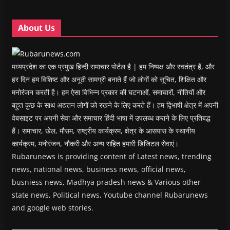
n
n
d
n
e
d
d
o
d
w
o
o
w
o
w
w
w
)
w
i
About Us
)
)
)
n
d
o
w
)
मध्यप्रदेश का एक प्रमुख हिन्दी समाचार पोर्टल है | हम निष्पक्ष और स्वतंत्र हैं, और
हर दिन हम विशिष्ट और अनूठी सामग्री बनाते हैं जो लोगों को सूचित, शिक्षित और
मनोरंजन करती है। हम ऐसा विभिन्न प्रकार की घटनाओं, समाचारों, नीतियों और
बहुत कुछ के साथ अद्यतन लोगों को रखने के लिए करते हैं। हम द्विभाषी क्षेत्र में अपनी
वेबसाइट पर अपनी सेवा और समाचार हिंदी भाषा में उपलब्ध कराने के लिए प्रतिबद्ध
हैं। समाचार, खेल, मौसम, राष्ट्रीय कार्यक्रम, क्षेत्र के आसपास के स्थानीय
कार्यक्रम, मनोरंजन, नौकरी और अन्य सहित हमारी डिजिटल सेवाएं।
Rubarunews is providing content of Latest news, trending
news, national news, business news, official news,
busniess news, Madhya pradesh news & Various other
state news, Political news, Youtube channel Rubarunews
and google web stories.