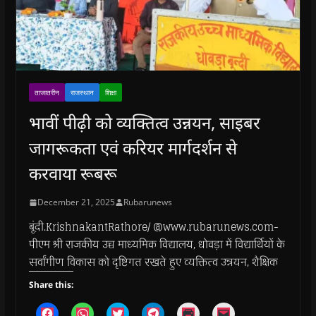
ताजातरीन
राजस्थान
शिक्षा
भावीं पीढ़ी को व्यक्तित्व उन्नयन, साइबर
जागरूकता एवं करियर मार्गदर्शन से
करवाया रूबरू
December 21, 2025
Rubarunews
बूंदी.KrishnakantRathore/ @www.rubarunews.com-
पीएम श्री राजकीय उच्च माध्यमिक विद्यालय, धोवड़ा में विद्यार्थियों के
सर्वांगीण विकास को दृष्टिगत रखते हुए व्यक्तित्व उन्नयन, शैक्षिक
Share this:
C
C
C
C
C
C