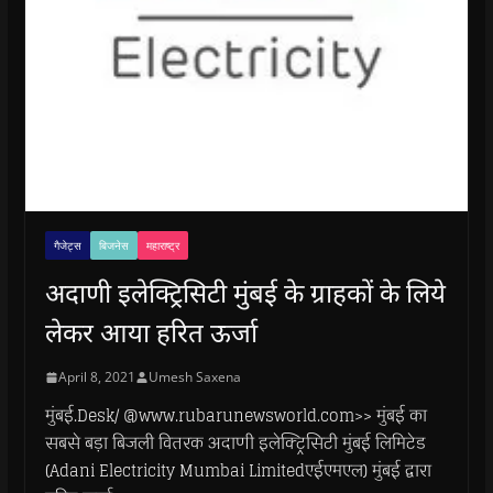
गैजेट्स
बिजनेस
महाराष्ट्र
अदाणी इलेक्ट्रिसिटी मुंबई के ग्राहकों के लिये
लेकर आया हरित ऊर्जा
April 8, 2021
Umesh Saxena
मुंबई.Desk/ @www.rubarunewsworld.com>> मुंबई का
सबसे बड़ा बिजली वितरक अदाणी इलेक्ट्रिसिटी मुंबई लिमिटेड
(Adani Electricity Mumbai Limitedएईएमएल) मुंबई द्वारा