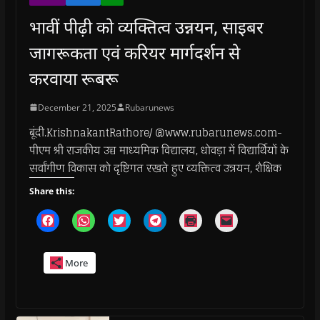
भावीं पीढ़ी को व्यक्तित्व उन्नयन, साइबर
जागरूकता एवं करियर मार्गदर्शन से
करवाया रूबरू
December 21, 2025
Rubarunews
बूंदी.KrishnakantRathore/ @www.rubarunews.com-
पीएम श्री राजकीय उच्च माध्यमिक विद्यालय, धोवड़ा में विद्यार्थियों के
सर्वांगीण विकास को दृष्टिगत रखते हुए व्यक्तित्व उन्नयन, शैक्षिक
Share this:
C
C
C
C
C
C
l
l
l
l
l
l
i
i
i
i
i
i
c
c
c
c
c
c
k
k
k
k
k
k
More
t
t
t
t
t
t
o
o
o
o
o
o
s
s
s
s
p
e
h
h
h
h
r
m
a
a
a
a
i
a
r
r
r
r
n
i