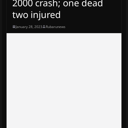
2000 crash; one dead
two injured
January 28, 2023
Rubarunews