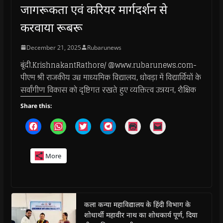
जागरूकता एवं करियर मार्गदर्शन से
करवाया रूबरू
December 21, 2025
Rubarunews
बूंदी.KrishnakantRathore/ @www.rubarunews.com-
पीएम श्री राजकीय उच्च माध्यमिक विद्यालय, धोवड़ा में विद्यार्थियों के
सर्वांगीण विकास को दृष्टिगत रखते हुए व्यक्तित्व उन्नयन, शैक्षिक
Share this:
C
C
C
C
C
C
l
l
l
l
l
l
i
i
i
i
i
i
c
c
c
c
c
c
k
k
k
k
k
k
More
t
t
t
t
t
t
o
o
o
o
o
o
s
s
s
s
p
e
h
h
h
h
r
m
a
a
a
a
i
a
r
r
r
r
n
i
e
e
e
e
t
l
o
o
o
o
(
a
कला कन्या महाविद्यालय के हिंदी विभाग के
n
n
n
n
O
l
शोधार्थी महावीर नाथ का शोधकार्य पूर्ण, दिया
F
W
T
T
p
i
a
h
w
e
e
n