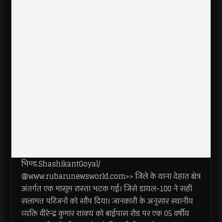
भिण्ड.ShashikantGoyal/
@www.rubarunewsworld.com>> जिले के थाना देहात क्षेत्र
अंतर्गत एक मासूम रास्ता भटक गई। जिसे डायल-100 ने सही
सलामत परिजनों को सौंप दिया। जानकारी के अनुसार स्थानीय
व्यक्ति वीरेन्द्र कुमार शाक्य को बाईपास रोड पर एक 05 वर्षीय