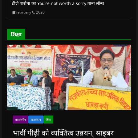
w
w
i
w
n
डीजे पारोमा का You’re not worth a sorry गाना लॉन्च
i
i
n
i
n
n
n
d
n
e
February 6, 2020
d
d
o
d
w
o
o
w
o
w
w
w
)
w
i
)
)
)
n
d
o
शिक्षा
w
)
ताजातरीन
राजस्थान
शिक्षा
भावीं पीढ़ी को व्यक्तित्व उन्नयन, साइबर