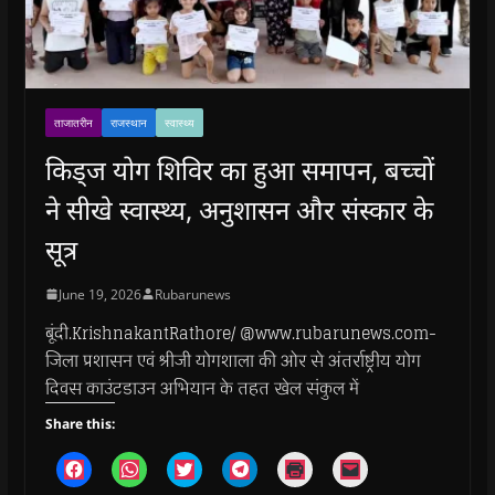
ताजातरीन
राजस्थान
स्वास्थ्य
किड्ज योग शिविर का हुआ समापन, बच्चों
ने सीखे स्वास्थ्य, अनुशासन और संस्कार के
सूत्र
June 19, 2026
Rubarunews
बूंदी.KrishnakantRathore/ @www.rubarunews.com-
जिला प्रशासन एवं श्रीजी योगशाला की ओर से अंतर्राष्ट्रीय योग
दिवस काउंटडाउन अभियान के तहत खेल संकुल में
Share this:
C
C
C
C
C
C
l
l
l
l
l
l
i
i
i
i
i
i