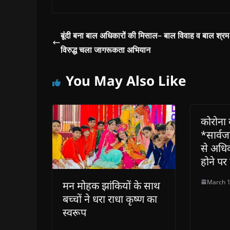
i
i
n
i
w
p
n
n
n
n
)
e
n
n
e
n
n
e
e
w
e
s
w
w
w
w
i
w
w
i
w
n
बूंदी बना बाल अधिकारों की मिसाल– बाल विवाह व बाल श्रम
i
i
n
i
n
n
n
d
n
e
विरुद्ध चला जागरूकता अभियान
d
d
o
d
w
o
o
w
o
w
w
w
)
w
i
)
)
)
n
You May Also Like
d
o
w
)
कोरोना 
*सार्वज
से अधिक
होने पर 
March 1
मन मोहक झांकियों के साथ
बच्चों ने धरा राधा कृष्ण का
स्वरूप