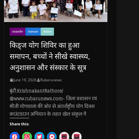
ताजातरीन
राजस्थान
स्वास्थ्य
किड्ज योग शिविर का हुआ
समापन, बच्चों ने सीखे स्वास्थ्य,
अनुशासन और संस्कार के सूत्र
June 19, 2026
Rubarunews
बूंदी.KrishnakantRathore/
@www.rubarunews.com- जिला प्रशासन एवं
श्रीजी योगशाला की ओर से अंतर्राष्ट्रीय योग दिवस
काउंटडाउन अभियान के तहत खेल संकुल में
Share this:
C
C
C
C
C
C