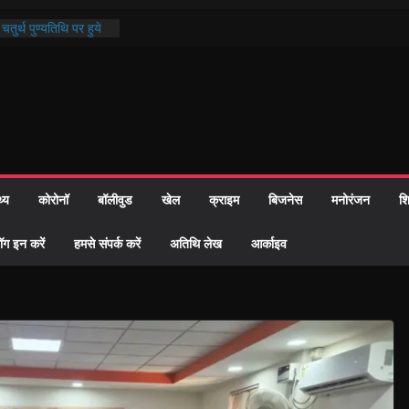
तुर्थ पुण्यतिथि पर हुये
काण्ड पाठ में भक्ति रस में
र समाज को केवल वोट बैंक
ारी नहीं दी – सैफी
क रहे जितेन्द्र को मौके
आ नामांतरण
दिन पर हुआ 26 यूनिट
थ्य
कोरोनॉ
बॉलीवुड
खेल
क्राइम
बिजनेस
मनोरंजन
शि
खी प्रशासन की तत्परता:
िवाह प्रमाण-पत्र
ॉग इन करें
हमसे संपर्क करें
अतिथि लेख
आर्काइव