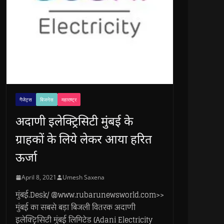
गैजेट्स
बिजनेस
महाराष्ट्र
अदाणी इलेक्ट्रिसिटी मुंबई के
ग्राहकों के लिये लेकर आया हरित
ऊर्जा
April 8, 2021
Umesh Saxena
मुंबई.Desk/ @www.rubarunewsworld.com>>
मुंबई का सबसे बड़ा बिजली वितरक अदाणी
इलेक्ट्रिसिटी मुंबई लिमिटेड (Adani Electricity