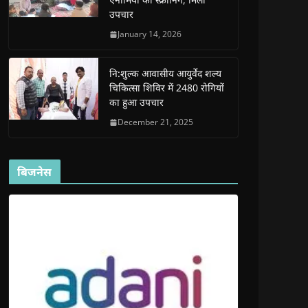
d
d
o
d
w
उपचार
o
o
w
o
w
w
w
)
w
i
)
)
)
n
January 14, 2026
d
o
w
)
नि:शुल्क आवासीय आयुर्वेद शल्य
चिकित्सा शिविर में 2480 रोगियों
का हुआ उपचार
December 21, 2025
बिजनेस