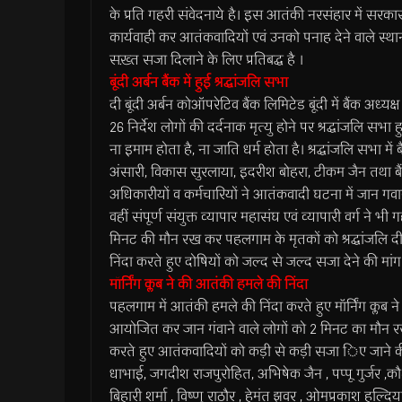
के प्रति गहरी संवेदनाये है। इस आतंकी नरसंहार में सरक
कार्यवाही कर आतंकवादियों एवं उनको पनाह देने वाले स्थ
सख़्त सजा दिलाने के लिए प्रतिबद्ध है ।
बूंदी अर्बन बैंक में हुई श्रद्धांजलि सभा
दी बूंदी अर्बन कोऑपरेटिव बैंक लिमिटेड बूंदी में बैंक अध्यक्
26 निर्देश लोगों की दर्दनाक मृत्यु होने पर श्रद्धांजलि सभ
ना इमाम होता है, ना जाति धर्म होता है। श्रद्धांजलि सभा में बैंक
अंसारी, विकास सुरलाया, इदरीश बोहरा, टीकम जैन तथा बैंक
अधिकारीयों व कर्मचारियों ने आतंकवादी घटना में जान गवान
वहीं संपूर्ण संयुक्त व्यापार महासंघ एवं व्यापारी वर्ग ने भी 
मिनट की मौन रख कर पहलगाम के मृतकों को श्रद्धांजलि दी 
निंदा करते हुए दोषियों को जल्द से जल्द सजा देने की मां
मॉर्निंग क्लब ने की आतंकी हमले की निंदा
पहलगाम में आतंकी हमले की निंदा करते हुए मॉर्निंग क्लब ने
आयोजित कर जान गंवाने वाले लोगों को 2 मिनट का मौन रखकर श
करते हुए आतंकवादियों को कड़ी से कड़ी सजा िए जाने की मा
धाभाई, जगदीश राजपुरोहित, अभिषेक जैन , पप्पू गुर्जर ,कौशल 
बिहारी शर्मा , विष्णु राठौर , हेमंत झवर , ओमप्रकाश हल्दि