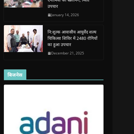
d
d
o
d
w
उपचार
o
o
w
o
w
w
w
)
w
i
)
)
)
n
January 14, 2026
d
o
w
)
नि:शुल्क आवासीय आयुर्वेद शल्य
चिकित्सा शिविर में 2480 रोगियों
का हुआ उपचार
December 21, 2025
बिजनेस