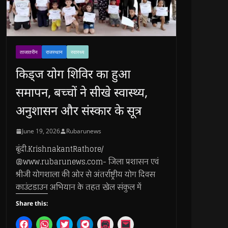
ताजातरीन
राजस्थान
स्वास्थ्य
किड्ज योग शिविर का हुआ
समापन, बच्चों ने सीखे स्वास्थ्य,
अनुशासन और संस्कार के सूत्र
June 19, 2026
Rubarunews
बूंदी.KrishnakantRathore/
@www.rubarunews.com- जिला प्रशासन एवं
श्रीजी योगशाला की ओर से अंतर्राष्ट्रीय योग दिवस
काउंटडाउन अभियान के तहत खेल संकुल में
Share this:
C
C
C
C
C
C