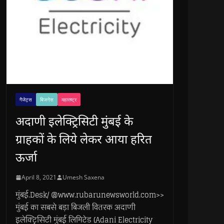
गैजेट्स
बिजनेस
महाराष्ट्र
अदाणी इलेक्ट्रिसिटी मुंबई के
ग्राहकों के लिये लेकर आया हरित
ऊर्जा
April 8, 2021
Umesh Saxena
मुंबई.Desk/ @www.rubarunewsworld.com>>
मुंबई का सबसे बड़ा बिजली वितरक अदाणी
इलेक्ट्रिसिटी मुंबई लिमिटेड (Adani Electricity