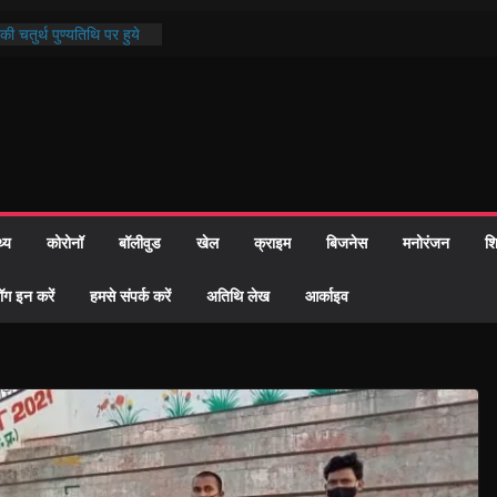
ी चतुर्थ पुण्यतिथि पर हुये
्दरकाण्ड पाठ में भक्ति रस में
ौहार समाज को केवल वोट बैंक
गीदारी नहीं दी – सैफी
ी
 भटक रहे जितेन्द्र को मौके
 हुआ नामांतरण
न्मदिन पर हुआ 26 यूनिट
थ्य
कोरोनॉ
बॉलीवुड
खेल
क्राइम
बिजनेस
मनोरंजन
शि
 दिखी प्रशासन की तत्परता:
6 विवाह प्रमाण-पत्र
ॉग इन करें
हमसे संपर्क करें
अतिथि लेख
आर्काइव