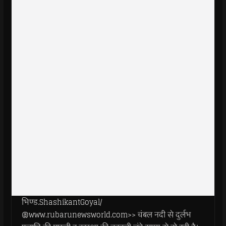
भिण्ड.ShashikantGoyal/
@www.rubarunewsworld.com>> चंबल नदी से दुर्लभ