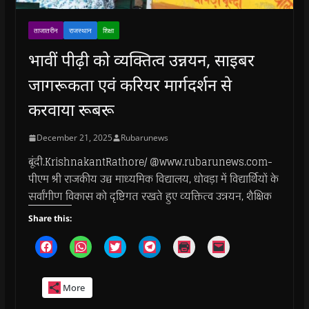
ताजातरीन
राजस्थान
शिक्षा
भावीं पीढ़ी को व्यक्तित्व उन्नयन, साइबर
जागरूकता एवं करियर मार्गदर्शन से
करवाया रूबरू
December 21, 2025
Rubarunews
बूंदी.KrishnakantRathore/ @www.rubarunews.com-
पीएम श्री राजकीय उच्च माध्यमिक विद्यालय, धोवड़ा में विद्यार्थियों के
सर्वांगीण विकास को दृष्टिगत रखते हुए व्यक्तित्व उन्नयन, शैक्षिक
Share this:
C
C
C
C
C
C
l
l
l
l
l
l
i
i
i
i
i
i
c
c
c
c
c
c
k
k
k
k
k
k
More
t
t
t
t
t
t
o
o
o
o
o
o
s
s
s
s
p
e