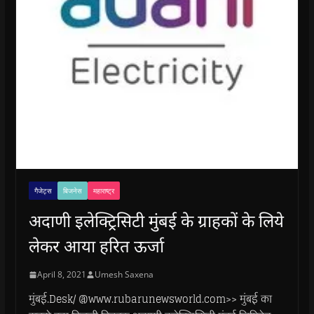
गैजेट्स
बिजनेस
महाराष्ट्र
अदाणी इलेक्ट्रिसिटी मुंबई के ग्राहकों के लिये
लेकर आया हरित ऊर्जा
April 8, 2021
Umesh Saxena
मुंबई.Desk/ @www.rubarunewsworld.com>> मुंबई का