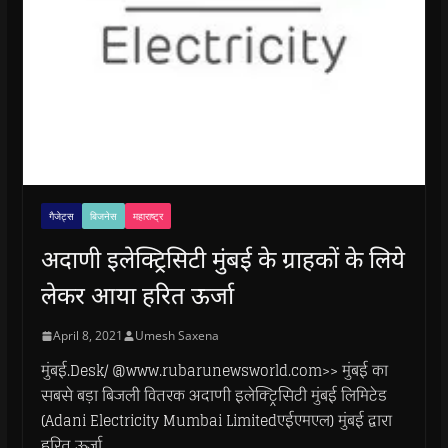
गैजेट्स
बिजनेस
महाराष्ट्र
अदाणी इलेक्ट्रिसिटी मुंबई के ग्राहकों के लिये
लेकर आया हरित ऊर्जा
April 8, 2021
Umesh Saxena
मुंबई.Desk/ @www.rubarunewsworld.com>> मुंबई का
सबसे बड़ा बिजली वितरक अदाणी इलेक्ट्रिसिटी मुंबई लिमिटेड
(Adani Electricity Mumbai Limitedएईएमएल) मुंबई द्वारा
हरित ऊर्जा