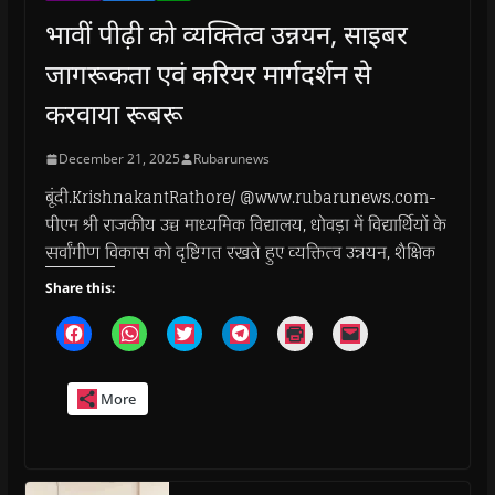
भावीं पीढ़ी को व्यक्तित्व उन्नयन, साइबर
जागरूकता एवं करियर मार्गदर्शन से
करवाया रूबरू
December 21, 2025
Rubarunews
बूंदी.KrishnakantRathore/ @www.rubarunews.com-
पीएम श्री राजकीय उच्च माध्यमिक विद्यालय, धोवड़ा में विद्यार्थियों के
सर्वांगीण विकास को दृष्टिगत रखते हुए व्यक्तित्व उन्नयन, शैक्षिक
Share this:
C
C
C
C
C
C
l
l
l
l
l
l
i
i
i
i
i
i
c
c
c
c
c
c
k
k
k
k
k
k
More
t
t
t
t
t
t
o
o
o
o
o
o
s
s
s
s
p
e
h
h
h
h
r
m
a
a
a
a
i
a
r
r
r
r
n
i
e
e
e
e
t
l