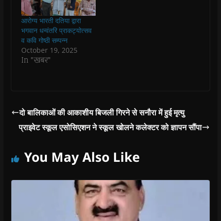
w
w
w
w
i
w
w
i
w
n
i
i
n
i
n
आरोग्य भारती दतिया द्वारा
n
n
d
n
e
भगवान धन्वंतरि प्राकट्योत्सव
d
d
o
d
w
o
o
w
o
w
व कवि गोष्ठी सम्पन्न
w
w
)
w
i
October 19, 2025
)
)
)
n
d
In "खबर"
o
w
)
दो बालिकाओं की आकाशीय बिजली गिरने से सनौरा में हुई मृत्यु
प्राइवेट स्कूल एसोसिएशन ने स्कूल खोलने कलेक्टर को ज्ञापन सौंपा
You May Also Like