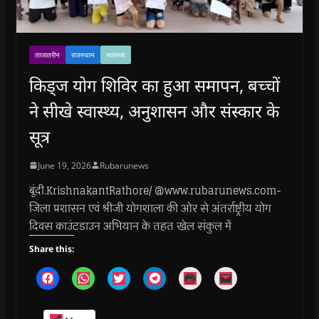
ताजातरीन
राजस्थान
स्वास्थ्य
किड्ज योग शिविर का हुआ समापन, बच्चों
ने सीखे स्वास्थ्य, अनुशासन और संस्कार के
सूत्र
June 19, 2026
Rubarunews
बूंदी.KrishnakantRathore/ @www.rubarunews.com-
जिला प्रशासन एवं श्रीजी योगशाला की ओर से अंतर्राष्ट्रीय योग
दिवस काउंटडाउन अभियान के तहत खेल संकुल में
Share this:
C
C
C
C
C
C
l
l
l
l
l
l
i
i
i
i
i
i
c
c
c
c
c
c
k
k
k
k
k
k