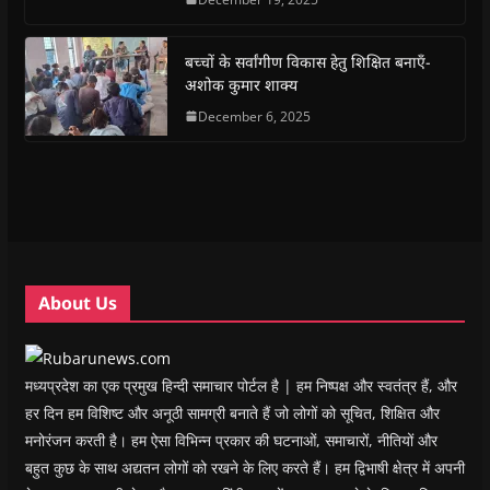
b
s
t
g
i
o
o
A
e
r
n
a
o
p
r
a
n
f
k
p
(
m
e
r
(
(
O
(
w
i
बच्चों के सर्वांगीण विकास हेतु शिक्षित बनाएँ-
O
O
p
O
w
e
अशोक कुमार शाक्य
p
p
e
p
i
n
e
e
n
e
n
d
n
n
s
December 6, 2025
n
d
(
s
s
i
s
o
O
i
i
n
i
w
p
n
n
n
n
)
e
n
n
e
n
n
e
e
w
e
s
w
w
w
w
i
w
w
i
w
n
i
i
n
i
n
n
n
d
n
e
d
d
o
d
w
o
o
w
o
w
w
w
)
w
i
About Us
)
)
)
n
d
o
w
)
मध्यप्रदेश का एक प्रमुख हिन्दी समाचार पोर्टल है | हम निष्पक्ष और स्वतंत्र हैं, और
हर दिन हम विशिष्ट और अनूठी सामग्री बनाते हैं जो लोगों को सूचित, शिक्षित और
मनोरंजन करती है। हम ऐसा विभिन्न प्रकार की घटनाओं, समाचारों, नीतियों और
बहुत कुछ के साथ अद्यतन लोगों को रखने के लिए करते हैं। हम द्विभाषी क्षेत्र में अपनी