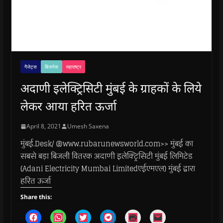
गैजेट्स
बिजनेस
महाराष्ट्र
अदाणी इलेक्ट्रिसिटी मुंबई के ग्राहकों के लिये
लेकर आया हरित ऊर्जा
April 8, 2021
Umesh Saxena
मुंबई.Desk/ @www.rubarunewsworld.com>> मुंबई का
सबसे बड़ा बिजली वितरक अदाणी इलेक्ट्रिसिटी मुंबई लिमिटेड
(Adani Electricity Mumbai Limitedएईएमएल) मुंबई द्वारा
हरित ऊर्जा
Share this:
C
C
C
C
C
C
l
l
l
l
l
l