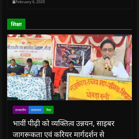
February 6, 2020
d
d
o
d
w
o
o
w
o
w
w
w
)
w
i
)
)
)
n
d
o
शिक्षा
w
)
ताजातरीन
राजस्थान
शिक्षा
भावीं पीढ़ी को व्यक्तित्व उन्नयन, साइबर
जागरूकता एवं करियर मार्गदर्शन से