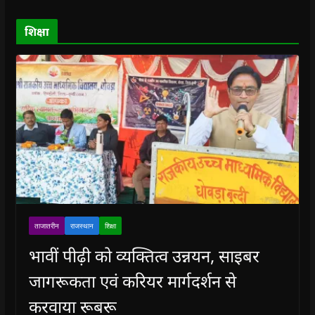
)
)
)
n
d
o
शिक्षा
w
)
ताजातरीन
राजस्थान
शिक्षा
भावीं पीढ़ी को व्यक्तित्व उन्नयन, साइबर
जागरूकता एवं करियर मार्गदर्शन से
करवाया रूबरू