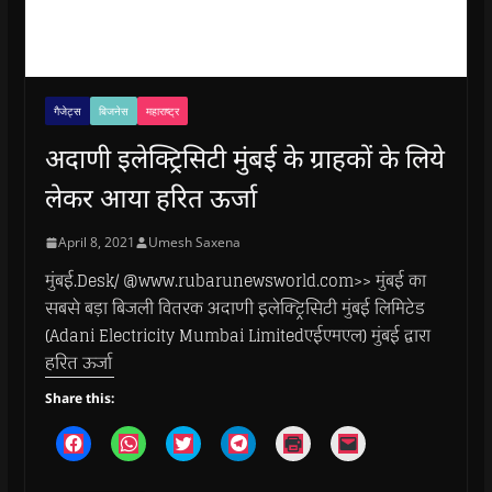
गैजेट्स
बिजनेस
महाराष्ट्र
अदाणी इलेक्ट्रिसिटी मुंबई के ग्राहकों के लिये
लेकर आया हरित ऊर्जा
April 8, 2021
Umesh Saxena
मुंबई.Desk/ @www.rubarunewsworld.com>> मुंबई का
सबसे बड़ा बिजली वितरक अदाणी इलेक्ट्रिसिटी मुंबई लिमिटेड
(Adani Electricity Mumbai Limitedएईएमएल) मुंबई द्वारा
हरित ऊर्जा
Share this:
C
C
C
C
C
C
l
l
l
l
l
l
i
i
i
i
i
i
c
c
c
c
c
c