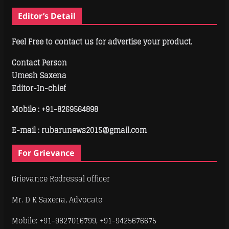
Editor’s Detail
Feel Free to contact us for advertise your product.
Contact Person
Umesh Saxena
Editor-In-chief
Mobile :
+91-8269564898
E-mail : rubarunews2015@gmail.com
For Grievance
Grievance Redressal officer
Mr. D K Saxena, Advocate
Mobile: +91-9827016799, +91-9425676675