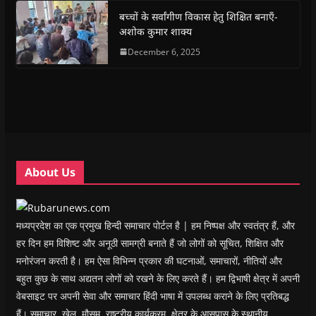
k
p
(
m
e
r
(
(
O
(
w
i
बच्चों के सर्वांगीण विकास हेतु शिक्षित बनाएँ-
O
O
p
O
w
e
अशोक कुमार शाक्य
p
p
e
p
i
n
e
e
n
e
n
d
n
n
s
December 6, 2025
n
d
(
s
s
i
s
o
O
i
i
n
i
w
p
n
n
n
n
)
e
n
n
e
n
n
e
e
w
e
s
w
w
w
w
i
w
w
i
w
n
i
i
n
i
n
n
n
d
n
e
d
d
o
d
w
o
o
w
o
w
w
w
)
w
i
About Us
)
)
)
n
d
o
w
)
मध्यप्रदेश का एक प्रमुख हिन्दी समाचार पोर्टल है | हम निष्पक्ष और स्वतंत्र हैं, और
हर दिन हम विशिष्ट और अनूठी सामग्री बनाते हैं जो लोगों को सूचित, शिक्षित और
मनोरंजन करती है। हम ऐसा विभिन्न प्रकार की घटनाओं, समाचारों, नीतियों और
बहुत कुछ के साथ अद्यतन लोगों को रखने के लिए करते हैं। हम द्विभाषी क्षेत्र में अपनी
वेबसाइट पर अपनी सेवा और समाचार हिंदी भाषा में उपलब्ध कराने के लिए प्रतिबद्ध
हैं। समाचार, खेल, मौसम, राष्ट्रीय कार्यक्रम, क्षेत्र के आसपास के स्थानीय