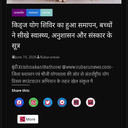
ताजातरीन
राजस्थान
स्वास्थ्य
किड्ज योग शिविर का हुआ समापन, बच्चों
ने सीखे स्वास्थ्य, अनुशासन और संस्कार के
सूत्र
June 19, 2026
Rubarunews
बूंदी.KrishnakantRathore/ @www.rubarunews.com-
जिला प्रशासन एवं श्रीजी योगशाला की ओर से अंतर्राष्ट्रीय योग
दिवस काउंटडाउन अभियान के तहत खेल संकुल में
Share this:
C
C
C
C
C
C
l
l
l
l
l
l
i
i
i
i
i
i
c
c
c
c
c
c
k
k
k
k
k
k
More
t
t
t
t
t
t
o
o
o
o
o
o
s
s
s
s
p
e