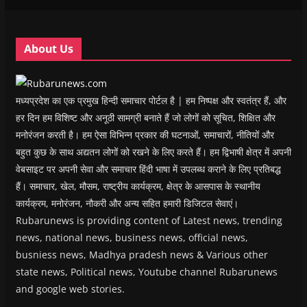
i
i
n
i
n
n
n
d
n
e
d
d
o
d
w
o
o
w
o
w
w
w
)
w
i
About Us
)
)
)
n
d
o
w
)
मध्यप्रदेश का एक प्रमुख हिन्दी समाचार पोर्टल है | हम निष्पक्ष और स्वतंत्र हैं, और
हर दिन हम विशिष्ट और अनूठी सामग्री बनाते हैं जो लोगों को सूचित, शिक्षित और
मनोरंजन करती है। हम ऐसा विभिन्न प्रकार की घटनाओं, समाचारों, नीतियों और
बहुत कुछ के साथ अद्यतन लोगों को रखने के लिए करते हैं। हम द्विभाषी क्षेत्र में अपनी
वेबसाइट पर अपनी सेवा और समाचार हिंदी भाषा में उपलब्ध कराने के लिए प्रतिबद्ध
हैं। समाचार, खेल, मौसम, राष्ट्रीय कार्यक्रम, क्षेत्र के आसपास के स्थानीय
कार्यक्रम, मनोरंजन, नौकरी और अन्य सहित हमारी डिजिटल सेवाएं।
Rubarunews is providing content of Latest news, trending
news, national news, business news, official news,
busniess news, Madhya pradesh news & Various other
state news, Political news, Youtube channel Rubarunews
and google web stories.