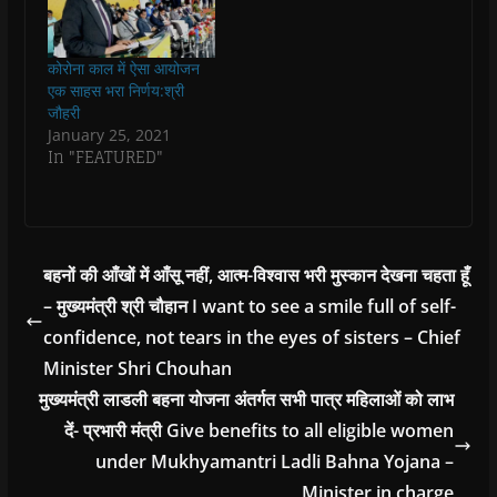
n
n
e
n
n
जिम्नास्टिक में एक-एक
e
e
w
e
s
पदक जीतकर हरियाणा
w
w
w
w
i
w
w
i
w
n
खेलों के चौथे दिन 17
i
i
n
i
n
कोरोना काल में ऐसा आयोजन
स्वर्ण हासिल करते हुए
n
n
d
n
e
एक साहस भरा निर्णय:श्री
d
d
o
d
w
पदक तालिका में…
o
o
w
o
w
जौहरी
w
w
)
w
i
January 25, 2021
)
)
)
n
d
In "FEATURED"
o
w
)
बहनों की आँखों में आँसू नहीं, आत्म-विश्वास भरी मुस्कान देखना चहता हूँ
– मुख्यमंत्री श्री चौहान I want to see a smile full of self-
confidence, not tears in the eyes of sisters – Chief
Minister Shri Chouhan
मुख्यमंत्री लाडली बहना योजना अंतर्गत सभी पात्र महिलाओं को लाभ
दें- प्रभारी मंत्री Give benefits to all eligible women
under Mukhyamantri Ladli Bahna Yojana –
Minister in charge