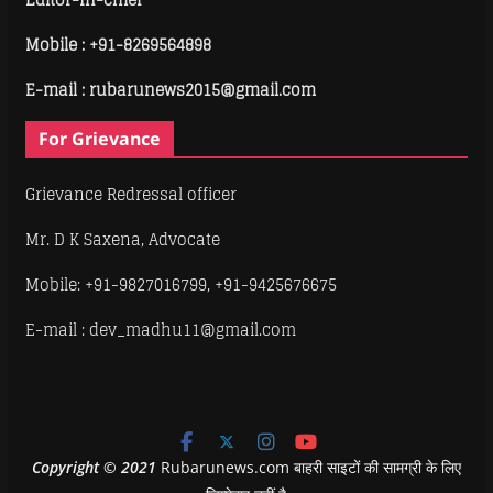
Mobile :
+91-8269564898
E-mail : rubarunews2015@gmail.com
For Grievance
Grievance Redressal officer
Mr. D K Saxena, Advocate
Mobile: +91-9827016799, +91-9425676675
E-mail : dev_madhu11@gmail.com
Copyright
©
2021
Rubarunews.com बाहरी साइटों की सामग्री के लिए