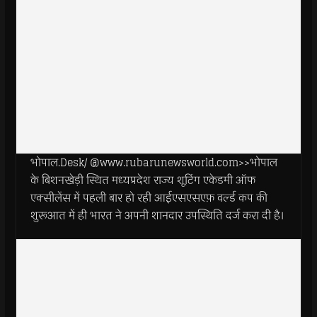
भोपाल.Desk/ @www.rubarunewsworld.com>>भोपाल
के बिशनखेड़ी स्थित मध्यप्रदेश राज्य शूटिंग एकेडमी ऑफ
एक्सीलेंस में पहली बार हो रही आईएसएसएफ़ वर्ल्ड कप की
शुरूआत में ही भारत ने अपनी शानदार उपस्थिति दर्ज करा दी है।