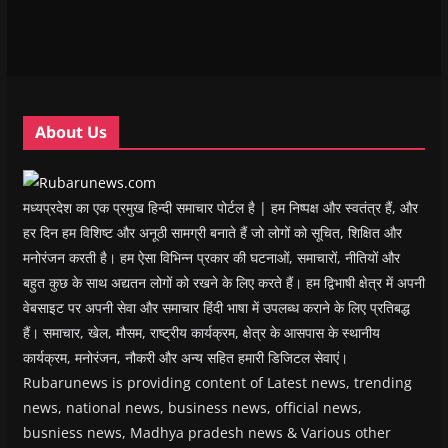
n
n
n
n
)
e
n
n
e
n
n
e
e
w
e
s
w
w
w
w
i
w
w
i
w
n
i
i
n
i
n
n
n
d
n
e
d
d
o
d
w
o
o
w
o
w
w
w
)
w
i
About Us
)
)
)
n
d
o
w
)
मध्यप्रदेश का एक प्रमुख हिन्दी समाचार पोर्टल है | हम निष्पक्ष और स्वतंत्र हैं, और
हर दिन हम विशिष्ट और अनूठी सामग्री बनाते हैं जो लोगों को सूचित, शिक्षित और
मनोरंजन करती है। हम ऐसा विभिन्न प्रकार की घटनाओं, समाचारों, नीतियों और
बहुत कुछ के साथ अद्यतन लोगों को रखने के लिए करते हैं। हम द्विभाषी क्षेत्र में अपनी
वेबसाइट पर अपनी सेवा और समाचार हिंदी भाषा में उपलब्ध कराने के लिए प्रतिबद्ध
हैं। समाचार, खेल, मौसम, राष्ट्रीय कार्यक्रम, क्षेत्र के आसपास के स्थानीय
कार्यक्रम, मनोरंजन, नौकरी और अन्य सहित हमारी डिजिटल सेवाएं।
Rubarunews is providing content of Latest news, trending
news, national news, business news, official news,
busniess news, Madhya pradesh news & Various other