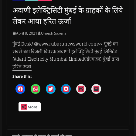
अदाणी इलेक्ट्रिसिटी मुंबई के ग्राहकों के लिये
लेकर आया हरित ऊर्जा
April 8, 2021
Umesh Saxena
मुंबई.Desk/ @www.rubarunewsworld.com>> मुंबई का
सबसे बड़ा बिजली वितरक अदाणी इलेक्ट्रिसिटी मुंबई लिमिटेड
(Adani Electricity Mumbai Limitedएईएमएल) मुंबई द्वारा
हरित ऊर्जा
Share this:
C
C
C
C
C
C
l
l
l
l
l
l
i
i
i
i
i
i
c
c
c
c
c
c
k
k
k
k
k
k
More
t
t
t
t
t
t
o
o
o
o
o
o
s
s
s
s
p
e
h
h
h
h
r
m
a
a
a
a
i
a
r
r
r
r
n
i
e
e
e
e
t
l
o
o
o
o
(
a