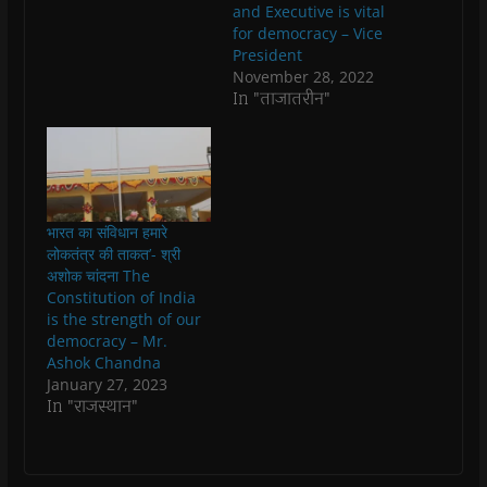
n
n
n
n
)
e
and Executive is vital
n
n
e
n
n
for democracy – Vice
e
e
w
e
s
w
w
w
w
i
President
w
w
i
w
n
i
i
n
i
n
November 28, 2022
n
n
d
n
e
In "ताजातरीन"
d
d
o
d
w
o
o
w
o
w
w
w
)
w
i
)
)
)
n
d
o
w
)
भारत का संविधान हमारे
लोकतंत्र की ताकत’- श्री
अशोक चांदना The
Constitution of India
is the strength of our
democracy – Mr.
Ashok Chandna
January 27, 2023
In "राजस्थान"