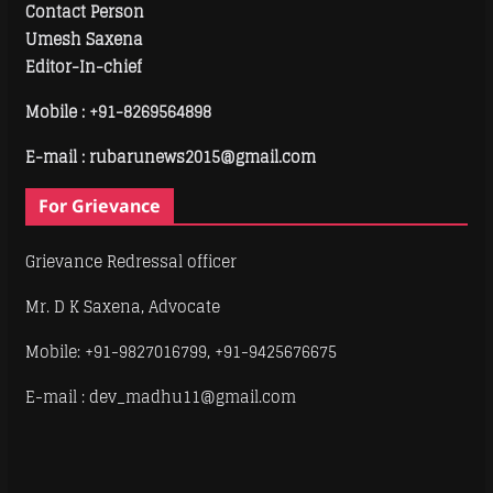
Contact Person
Umesh Saxena
Editor-In-chief
Mobile :
+91-8269564898
E-mail : rubarunews2015@gmail.com
For Grievance
Grievance Redressal officer
Mr. D K Saxena, Advocate
Mobile: +91-9827016799, +91-9425676675
E-mail : dev_madhu11@gmail.com