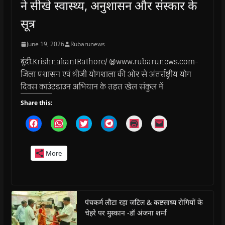
ने सीखे स्वास्थ्य, अनुशासन और संस्कार के
सूत्र
June 19, 2026
Rubarunews
बूंदी.KrishnakantRathore/ @www.rubarunews.com-
जिला प्रशासन एवं श्रीजी योगशाला की ओर से अंतर्राष्ट्रीय योग
दिवस काउंटडाउन अभियान के तहत खेल संकुल में
Share this:
C
C
C
C
C
C
l
l
l
l
l
l
i
i
i
i
i
i
c
c
c
c
c
c
k
k
k
k
k
k
More
t
t
t
t
t
t
o
o
o
o
o
o
s
s
s
s
p
e
h
h
h
h
r
m
a
a
a
a
i
a
r
r
r
r
n
i
e
e
e
e
t
l
o
o
o
o
(
a
पंचकर्म लौटा रहा जटिल & कष्टसाध्य रोगियों के
n
n
n
n
O
l
चेहरे पर मुस्कान -डॉ अंजना शर्मा
F
W
T
T
p
i
a
h
w
e
e
n