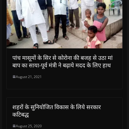
i
i
n
i
w
p
n
n
n
n
)
e
n
n
e
n
n
e
e
w
e
s
w
w
w
w
i
w
w
i
w
n
i
i
n
i
n
n
n
d
n
e
d
d
o
d
w
o
o
w
o
w
w
w
)
w
i
)
)
)
n
d
o
w
पांच मासूमों के सिर से कोरोना की बजह से उठा मां
)
बाप का साया-पूर्व मंत्री ने बढ़ाये मदद के लिए हाथ
August 21, 2021
शहरों के सुनियोजित विकास के लिये सरकार
कटिबद्ध
August 25, 2020