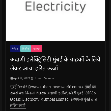
गैजेट्स
बिजनेस
महाराष्ट्र
अदाणी इलेक्ट्रिसिटी मुंबई के ग्राहकों के लिये
लेकर आया हरित ऊर्जा
April 8, 2021
Umesh Saxena
मुंबई.Desk/ @www.rubarunewsworld.com>> मुंबई का
सबसे बड़ा बिजली वितरक अदाणी इलेक्ट्रिसिटी मुंबई लिमिटेड
(Adani Electricity Mumbai Limitedएईएमएल) मुंबई द्वारा
हरित ऊर्जा