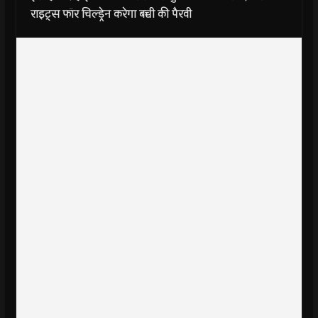
राइट्स फॉर चिल्ड्रेन करेगा बच्ची की पैरवी