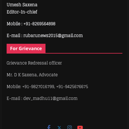
Umesh Saxena
Editor-In-chief
Mobile :
+91-8269564898
E-mail : rubarunews2015@gmail.com
For Grievance
Grievance Redressal officer
Mr. D K Saxena, Advocate
Mobile: +91-9827016799, +91-9425676675
E-mail : dev_madhu11@gmail.com