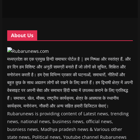
e
e
w
e
s
w
w
w
w
i
w
w
i
w
n
i
i
n
i
n
n
n
d
n
e
d
d
o
d
w
o
o
w
o
w
w
w
)
w
i
About Us
)
)
)
n
d
o
w
)
मध्यप्रदेश का एक प्रमुख हिन्दी समाचार पोर्टल है | हम निष्पक्ष और स्वतंत्र हैं, और
हर दिन हम विशिष्ट और अनूठी सामग्री बनाते हैं जो लोगों को सूचित, शिक्षित और
मनोरंजन करती है। हम ऐसा विभिन्न प्रकार की घटनाओं, समाचारों, नीतियों और
बहुत कुछ के साथ अद्यतन लोगों को रखने के लिए करते हैं। हम द्विभाषी क्षेत्र में अपनी
वेबसाइट पर अपनी सेवा और समाचार हिंदी भाषा में उपलब्ध कराने के लिए प्रतिबद्ध
हैं। समाचार, खेल, मौसम, राष्ट्रीय कार्यक्रम, क्षेत्र के आसपास के स्थानीय
कार्यक्रम, मनोरंजन, नौकरी और अन्य सहित हमारी डिजिटल सेवाएं।
Rubarunews is providing content of Latest news, trending
news, national news, business news, official news,
busniess news, Madhya pradesh news & Various other
state news, Political news, Youtube channel Rubarunews