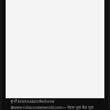
बून्दी.KrishnakantRathore/
@www.rubarunewsworld.com>> नेहरू युवा केंद्र युवा