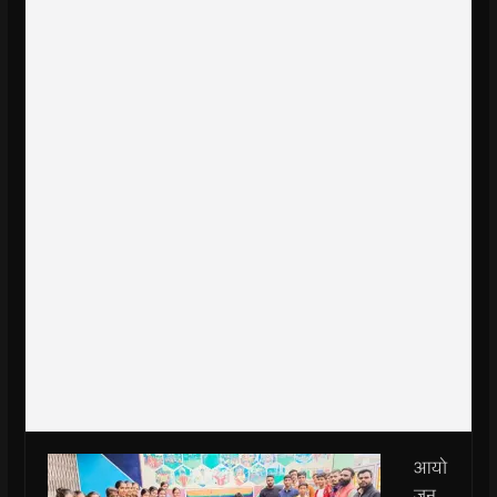
आयो
जन