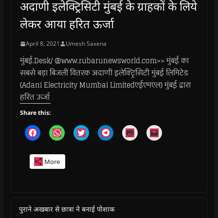
अदाणी इलेक्ट्रिसिटी मुंबई के ग्राहकों के लिये
लेकर आया हरित ऊर्जा
April 8, 2021
Umesh Saxena
मुंबई.Desk/ @www.rubarunewsworld.com>> मुंबई का
सबसे बड़ा बिजली वितरक अदाणी इलेक्ट्रिसिटी मुंबई लिमिटेड
(Adani Electricity Mumbai Limitedएईएमएल) मुंबई द्वारा
हरित ऊर्जा
Share this:
C
C
C
C
C
C
l
l
l
l
l
l
i
i
i
i
i
i
c
c
c
c
c
c
k
k
k
k
k
k
More
t
t
t
t
t
t
o
o
o
o
o
o
s
s
s
s
p
e
h
h
h
h
r
m
a
a
a
a
i
a
r
r
r
r
n
i
e
e
e
e
t
l
o
o
o
o
(
a
पुराने अखबार से छात्रा ने बनाई पोशाक
n
n
n
n
O
l