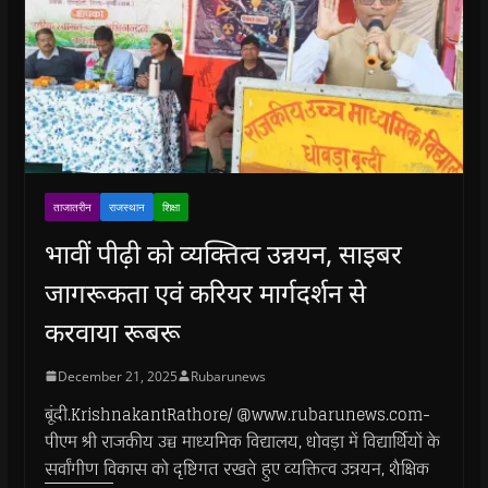
ताजातरीन
राजस्थान
शिक्षा
भावीं पीढ़ी को व्यक्तित्व उन्नयन, साइबर
जागरूकता एवं करियर मार्गदर्शन से
करवाया रूबरू
December 21, 2025
Rubarunews
बूंदी.KrishnakantRathore/ @www.rubarunews.com-
पीएम श्री राजकीय उच्च माध्यमिक विद्यालय, धोवड़ा में विद्यार्थियों के
सर्वांगीण विकास को दृष्टिगत रखते हुए व्यक्तित्व उन्नयन, शैक्षिक