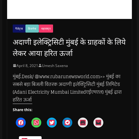
गैजेट्स
बिजनेस
महाराष्ट्र
अदाणी इलेक्ट्रिसिटी मुंबई के ग्राहकों के लिये
लेकर आया हरित ऊर्जा
April 8, 2021
Umesh Saxena
मुंबई.Desk/ @www.rubarunewsworld.com>> मुंबई का
सबसे बड़ा बिजली वितरक अदाणी इलेक्ट्रिसिटी मुंबई लिमिटेड
(Adani Electricity Mumbai Limitedएईएमएल) मुंबई द्वारा
हरित ऊर्जा
Share this:
C
C
C
C
C
C
l
l
l
l
l
l
i
i
i
i
i
i
c
c
c
c
c
c
k
k
k
k
k
k