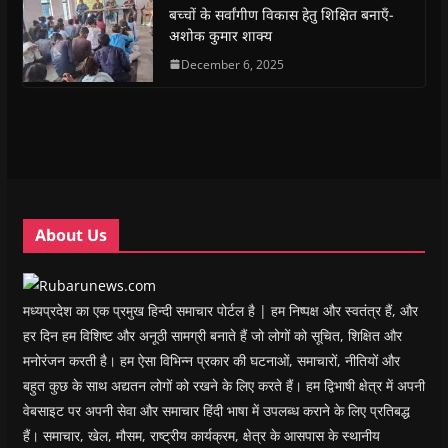
(
(
O
(
w
i
बच्चों के सर्वांगीण विकास हेतु शिक्षित बनाएँ-
O
O
p
O
w
e
अशोक कुमार शाक्य
p
p
e
p
i
n
e
e
n
e
n
d
n
n
s
December 6, 2025
n
d
(
s
s
i
s
o
O
i
i
n
i
w
p
n
n
n
n
)
e
n
n
e
n
n
e
e
w
e
s
w
w
w
w
i
w
w
i
w
n
i
i
n
i
n
n
n
d
n
e
d
d
o
d
w
o
o
w
o
w
w
w
)
w
i
About Us
)
)
)
n
d
o
w
)
मध्यप्रदेश का एक प्रमुख हिन्दी समाचार पोर्टल है | हम निष्पक्ष और स्वतंत्र हैं, और
हर दिन हम विशिष्ट और अनूठी सामग्री बनाते हैं जो लोगों को सूचित, शिक्षित और
मनोरंजन करती है। हम ऐसा विभिन्न प्रकार की घटनाओं, समाचारों, नीतियों और
बहुत कुछ के साथ अद्यतन लोगों को रखने के लिए करते हैं। हम द्विभाषी क्षेत्र में अपनी
वेबसाइट पर अपनी सेवा और समाचार हिंदी भाषा में उपलब्ध कराने के लिए प्रतिबद्ध
हैं। समाचार, खेल, मौसम, राष्ट्रीय कार्यक्रम, क्षेत्र के आसपास के स्थानीय