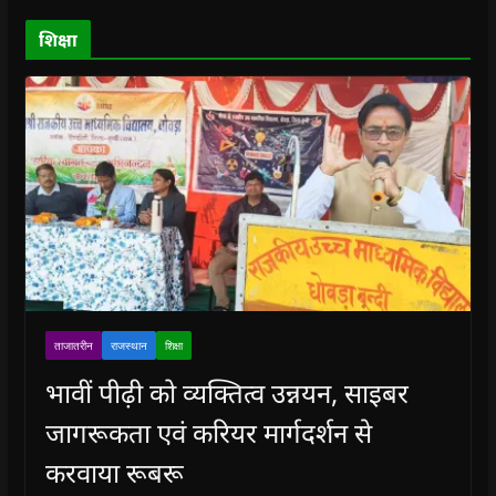
)
)
)
n
d
o
शिक्षा
w
)
ताजातरीन
राजस्थान
शिक्षा
भावीं पीढ़ी को व्यक्तित्व उन्नयन, साइबर
जागरूकता एवं करियर मार्गदर्शन से
करवाया रूबरू