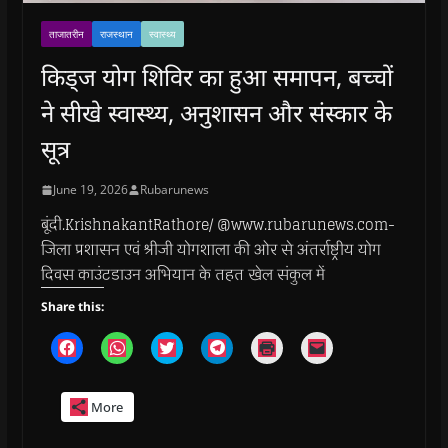
ताजातरीन
राजस्थान
स्वास्थ्य
किड्ज योग शिविर का हुआ समापन, बच्चों
ने सीखे स्वास्थ्य, अनुशासन और संस्कार के
सूत्र
June 19, 2026
Rubarunews
बूंदी.KrishnakantRathore/ @www.rubarunews.com-
जिला प्रशासन एवं श्रीजी योगशाला की ओर से अंतर्राष्ट्रीय योग
दिवस काउंटडाउन अभियान के तहत खेल संकुल में
Share this:
C
C
C
C
C
C
l
l
l
l
l
l
i
i
i
i
i
i
c
c
c
c
c
c
k
k
k
k
k
k
More
t
t
t
t
t
t
o
o
o
o
o
o
s
s
s
s
p
e