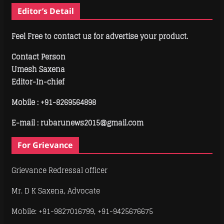
Editor’s Detail
Feel Free to contact us for advertise your product.
Contact Person
Umesh Saxena
Editor-In-chief
Mobile :
+91-8269564898
E-mail : rubarunews2015@gmail.com
For Grievance
Grievance Redressal officer
Mr. D K Saxena, Advocate
Mobile: +91-9827016799, +91-9425676675