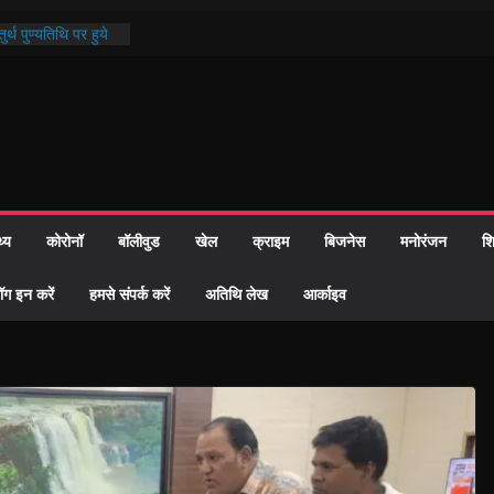
र्थ पुण्यतिथि पर हुये
्ड पाठ में भक्ति रस में
माज को केवल वोट बैंक
ी नहीं दी – सैफी
हे जितेन्द्र को मौके
नामांतरण
 पर हुआ 26 यूनिट
थ्य
कोरोनॉ
बॉलीवुड
खेल
क्राइम
बिजनेस
मनोरंजन
शि
प्रशासन की तत्परता:
ह प्रमाण-पत्र
ॉग इन करें
हमसे संपर्क करें
अतिथि लेख
आर्काइव