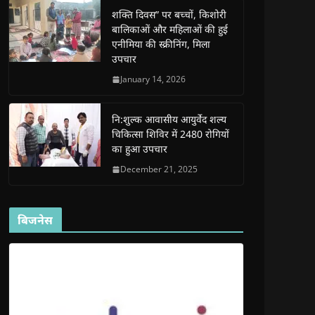
e
e
w
e
s
शक्ति दिवस” पर बच्चों, किशोरी
w
w
w
w
i
w
w
i
w
n
बालिकाओं और महिलाओं की हुई
i
i
n
i
n
n
n
d
n
e
एनीमिया की स्क्रीनिंग, मिला
d
d
o
d
w
उपचार
o
o
w
o
w
w
w
)
w
i
)
)
)
n
January 14, 2026
d
o
w
)
नि:शुल्क आवासीय आयुर्वेद शल्य
चिकित्सा शिविर में 2480 रोगियों
का हुआ उपचार
December 21, 2025
बिजनेस