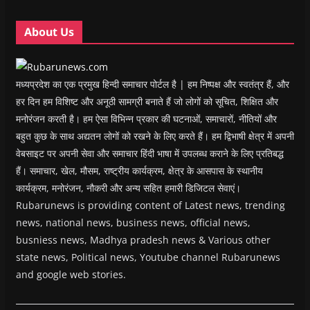
d
d
o
d
w
o
o
w
o
w
w
w
)
w
i
About Us
)
)
)
n
d
o
w
)
मध्यप्रदेश का एक प्रमुख हिन्दी समाचार पोर्टल है | हम निष्पक्ष और स्वतंत्र हैं, और
हर दिन हम विशिष्ट और अनूठी सामग्री बनाते हैं जो लोगों को सूचित, शिक्षित और
मनोरंजन करती है। हम ऐसा विभिन्न प्रकार की घटनाओं, समाचारों, नीतियों और
बहुत कुछ के साथ अद्यतन लोगों को रखने के लिए करते हैं। हम द्विभाषी क्षेत्र में अपनी
वेबसाइट पर अपनी सेवा और समाचार हिंदी भाषा में उपलब्ध कराने के लिए प्रतिबद्ध
हैं। समाचार, खेल, मौसम, राष्ट्रीय कार्यक्रम, क्षेत्र के आसपास के स्थानीय
कार्यक्रम, मनोरंजन, नौकरी और अन्य सहित हमारी डिजिटल सेवाएं।
Rubarunews is providing content of Latest news, trending
news, national news, business news, official news,
busniess news, Madhya pradesh news & Various other
state news, Political news, Youtube channel Rubarunews
and google web stories.