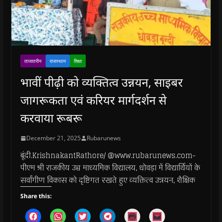
ताजातरीन
राजस्थान
शिक्षा
भावीं पीढ़ी को व्यक्तित्व उन्नयन, साइबर
जागरूकता एवं करियर मार्गदर्शन से
करवाया रूबरू
December 21, 2025
Rubarunews
बूंदी.KrishnakantRathore/ @www.rubarunews.com-
पीएम श्री राजकीय उच्च माध्यमिक विद्यालय, धोवड़ा में विद्यार्थियों के
सर्वांगीण विकास को दृष्टिगत रखते हुए व्यक्तित्व उन्नयन, शैक्षिक
Share this:
C
C
C
C
C
C
l
l
l
l
l
l