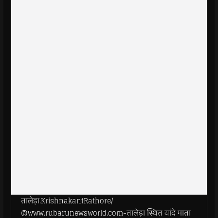
तालेड़ा.KrishnakantRathore/
@www.rubarunewsworld.com-तालेड़ा स्थित यांदे माता