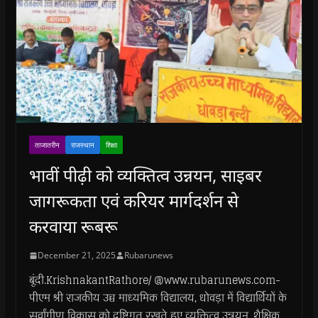
ताजातरीन
राजस्थान
शिक्षा
भावीं पीढ़ी को व्यक्तित्व उन्नयन, साइबर
जागरूकता एवं करियर मार्गदर्शन से
करवाया रूबरू
December 21, 2025
Rubarunews
बूंदी.KrishnakantRathore/ @www.rubarunews.com-
पीएम श्री राजकीय उच्च माध्यमिक विद्यालय, धोवड़ा में विद्यार्थियों के
सर्वांगीण विकास को दृष्टिगत रखते हुए व्यक्तित्व उन्नयन, शैक्षिक