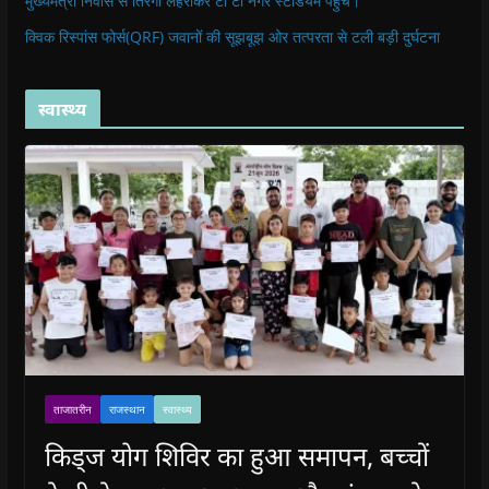
मुख्यमंत्री निवास से तिरंगा लहराकर टी टी नगर स्टेडियम पहुँचे।
क्विक रिस्पांस फोर्स(QRF) जवानों की सूझबूझ ओर तत्परता से टली बड़ी दुर्घटना
स्वास्थ्य
ताजातरीन
राजस्थान
स्वास्थ्य
किड्ज योग शिविर का हुआ समापन, बच्चों