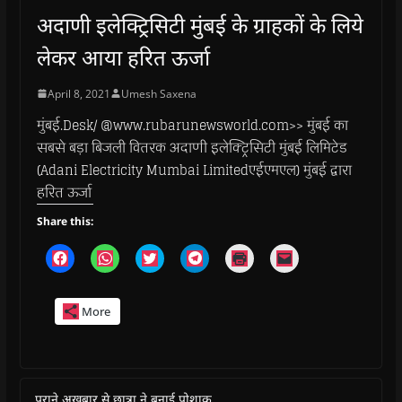
अदाणी इलेक्ट्रिसिटी मुंबई के ग्राहकों के लिये
लेकर आया हरित ऊर्जा
April 8, 2021
Umesh Saxena
मुंबई.Desk/ @www.rubarunewsworld.com>> मुंबई का
सबसे बड़ा बिजली वितरक अदाणी इलेक्ट्रिसिटी मुंबई लिमिटेड
(Adani Electricity Mumbai Limitedएईएमएल) मुंबई द्वारा
हरित ऊर्जा
Share this:
C
C
C
C
C
C
l
l
l
l
l
l
i
i
i
i
i
i
c
c
c
c
c
c
k
k
k
k
k
k
More
t
t
t
t
t
t
o
o
o
o
o
o
s
s
s
s
p
e
h
h
h
h
r
m
a
a
a
a
i
a
r
r
r
r
n
i
e
e
e
e
t
l
o
o
o
o
(
a
पुराने अखबार से छात्रा ने बनाई पोशाक