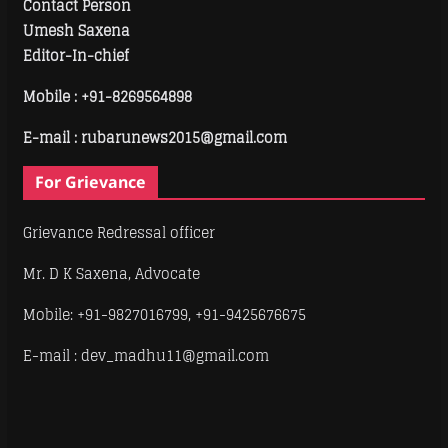
Contact Person
Umesh Saxena
Editor-In-chief
Mobile :
+91-8269564898
E-mail : rubarunews2015@gmail.com
For Grievance
Grievance Redressal officer
Mr. D K Saxena, Advocate
Mobile: +91-9827016799, +91-9425676675
E-mail : dev_madhu11@gmail.com