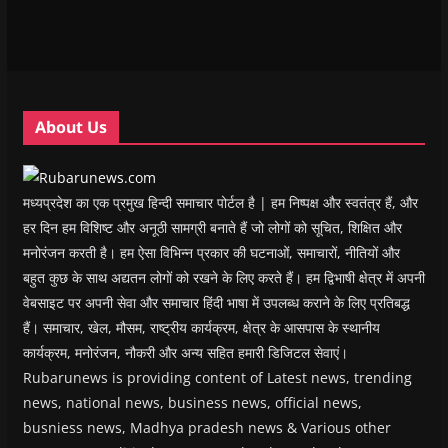
n
n
e
n
n
e
e
w
e
s
w
w
w
w
i
w
w
i
w
n
i
i
n
i
n
n
n
d
n
e
d
d
o
d
w
o
o
w
o
w
w
w
)
w
i
About Us
)
)
)
n
d
o
w
)
मध्यप्रदेश का एक प्रमुख हिन्दी समाचार पोर्टल है | हम निष्पक्ष और स्वतंत्र हैं, और
हर दिन हम विशिष्ट और अनूठी सामग्री बनाते हैं जो लोगों को सूचित, शिक्षित और
मनोरंजन करती है। हम ऐसा विभिन्न प्रकार की घटनाओं, समाचारों, नीतियों और
बहुत कुछ के साथ अद्यतन लोगों को रखने के लिए करते हैं। हम द्विभाषी क्षेत्र में अपनी
वेबसाइट पर अपनी सेवा और समाचार हिंदी भाषा में उपलब्ध कराने के लिए प्रतिबद्ध
हैं। समाचार, खेल, मौसम, राष्ट्रीय कार्यक्रम, क्षेत्र के आसपास के स्थानीय
कार्यक्रम, मनोरंजन, नौकरी और अन्य सहित हमारी डिजिटल सेवाएं।
Rubarunews is providing content of Latest news, trending
news, national news, business news, official news,
busniess news, Madhya pradesh news & Various other