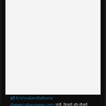
बूंदी.KrishnakantRathore/
@www.rubarunews.com-
पानी, बिजली और मौसमी