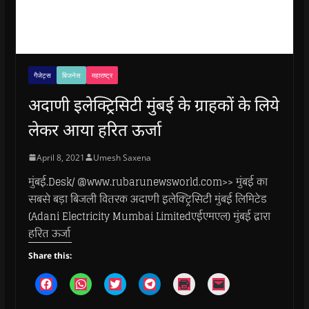
गैजेट्स
बिजनेस
महाराष्ट्र
अदाणी इलेक्ट्रिसिटी मुंबई के ग्राहकों के लिये
लेकर आया हरित ऊर्जा
April 8, 2021
Umesh Saxena
मुंबई.Desk/ @www.rubarunewsworld.com>> मुंबई का
सबसे बड़ा बिजली वितरक अदाणी इलेक्ट्रिसिटी मुंबई लिमिटेड
(Adani Electricity Mumbai Limitedएईएमएल) मुंबई द्वारा
हरित ऊर्जा
Share this:
C
C
C
C
C
C
l
l
l
l
l
l
i
i
i
i
i
i
c
c
c
c
c
c