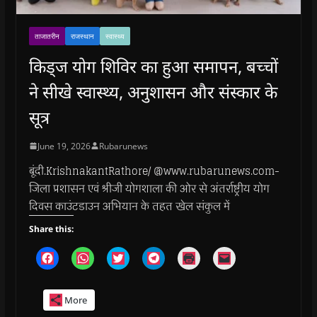
ताजातरीन
राजस्थान
स्वास्थ्य
किड्ज योग शिविर का हुआ समापन, बच्चों
ने सीखे स्वास्थ्य, अनुशासन और संस्कार के
सूत्र
June 19, 2026
Rubarunews
बूंदी.KrishnakantRathore/ @www.rubarunews.com-
जिला प्रशासन एवं श्रीजी योगशाला की ओर से अंतर्राष्ट्रीय योग
दिवस काउंटडाउन अभियान के तहत खेल संकुल में
Share this:
C
C
C
C
C
C
l
l
l
l
l
l
i
i
i
i
i
i
c
c
c
c
c
c
k
k
k
k
k
k
More
t
t
t
t
t
t
o
o
o
o
o
o