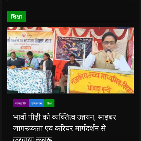
w
w
)
w
i
)
)
)
n
d
o
शिक्षा
w
)
ताजातरीन
राजस्थान
शिक्षा
भावीं पीढ़ी को व्यक्तित्व उन्नयन, साइबर
जागरूकता एवं करियर मार्गदर्शन से
करवाया रूबरू