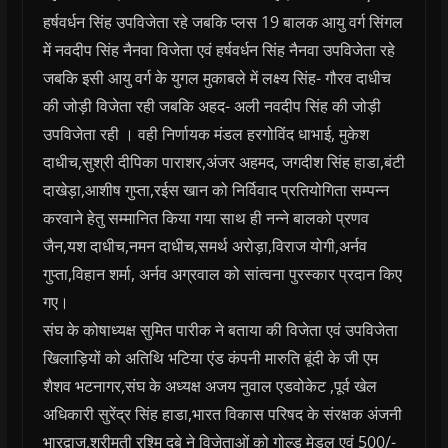
हर्षवर्धन सिंह उपविजेता रहे जबकि प्लस 19 बालक आयु वर्ग सिंगल
में नवदीप सिंह नैनवा विजेता एवं हर्षवर्धन सिंह नैनवा उपविजेता रहे
जबकि इसी आयु वर्ग के युगल मुकाबले में लक्ष्य सिंह- गौरव दाधीच
की जोड़ी विजेता रही जबकि अहद- अली नवदीप सिंह की जोड़ी
उपविजेता रही । वही निर्णायक मंडल हरगोविंद धाभाई, मुकेश
दाधीच,सुश्री दीपिका पाराशर,अंजर अहमद, जगदीश सिंह हाडा,बंटी
दाखेड़ा,आशीष गुप्ता,रईस खान को निर्विवाद प्रतियोगिता सम्पन्न
करवाने हेतु सम्मानित किया गया साथ ही नन्ने बालको प्रणव
जैन,यश दाधीच,नमन दाधीच,समर्थ अरोड़ा,विराज योगी,अर्नव
गुप्ता,विहान शर्मा, अर्नव अग्रवाल को सांत्वना पुरस्कार प्रदान किए
गए।
संघ के कोषाध्यक्ष सुमित पारीक ने बताया की विजेता एवं उपविजेता
खिलाड़ियों को अतिथि भटिया एंड कंपनी मारुति बूंदी के जी एम
शैशव भटनागर,संघ के अध्यक्ष अजय नुवाल एडवोकेट ,पूर्व खेल
अधिकारी सुरेंद्र सिंह हाडा,भारत विकास परिषद के संरक्षक अंजनी
भारद्वाज,श्रीमती रश्मि दुबे ने विजेताओं को गोल्ड मेडल एवं 500/-