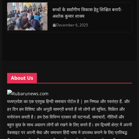
o
p
r
a
n
f
k
p
(
m
e
r
(
(
O
(
w
i
बच्चों के सर्वांगीण विकास हेतु शिक्षित बनाएँ-
O
O
p
O
w
e
अशोक कुमार शाक्य
p
p
e
p
i
n
e
e
n
e
n
d
n
n
s
December 6, 2025
n
d
(
s
s
i
s
o
O
i
i
n
i
w
p
n
n
n
n
)
e
n
n
e
n
n
e
e
w
e
s
w
w
w
w
i
w
w
i
w
n
i
i
n
i
n
n
n
d
n
e
d
d
o
d
w
o
o
w
o
w
w
w
)
w
i
About Us
)
)
)
n
d
o
w
)
मध्यप्रदेश का एक प्रमुख हिन्दी समाचार पोर्टल है | हम निष्पक्ष और स्वतंत्र हैं, और
हर दिन हम विशिष्ट और अनूठी सामग्री बनाते हैं जो लोगों को सूचित, शिक्षित और
मनोरंजन करती है। हम ऐसा विभिन्न प्रकार की घटनाओं, समाचारों, नीतियों और
बहुत कुछ के साथ अद्यतन लोगों को रखने के लिए करते हैं। हम द्विभाषी क्षेत्र में अपनी
वेबसाइट पर अपनी सेवा और समाचार हिंदी भाषा में उपलब्ध कराने के लिए प्रतिबद्ध