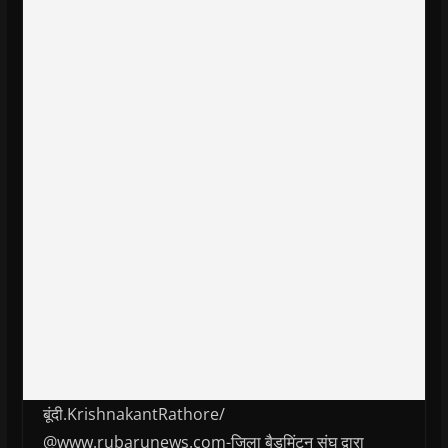
बूंदी.KrishnakantRathore/
@www.rubarunews.com-जिला बैडमिंटन संघ द्वारा