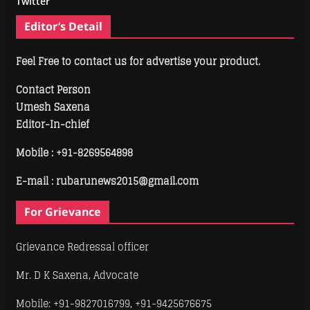
Twitter
Editor’s Detail
Feel Free to contact us for advertise your product.
Contact Person
Umesh Saxena
Editor-In-chief
Mobile :
+91-8269564898
E-mail : rubarunews2015@gmail.com
For Grievance
Grievance Redressal officer
Mr. D K Saxena, Advocate
Mobile: +91-9827016799, +91-9425676675