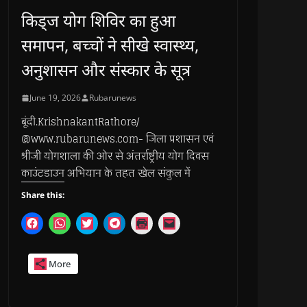
किड्ज योग शिविर का हुआ
समापन, बच्चों ने सीखे स्वास्थ्य,
अनुशासन और संस्कार के सूत्र
June 19, 2026
Rubarunews
बूंदी.KrishnakantRathore/
@www.rubarunews.com- जिला प्रशासन एवं
श्रीजी योगशाला की ओर से अंतर्राष्ट्रीय योग दिवस
काउंटडाउन अभियान के तहत खेल संकुल में
Share this:
C
C
C
C
C
C
l
l
l
l
l
l
i
i
i
i
i
i
c
c
c
c
c
c
k
k
k
k
k
k
More
t
t
t
t
t
t
o
o
o
o
o
o
s
s
s
s
p
e
h
h
h
h
r
m
a
a
a
a
i
a