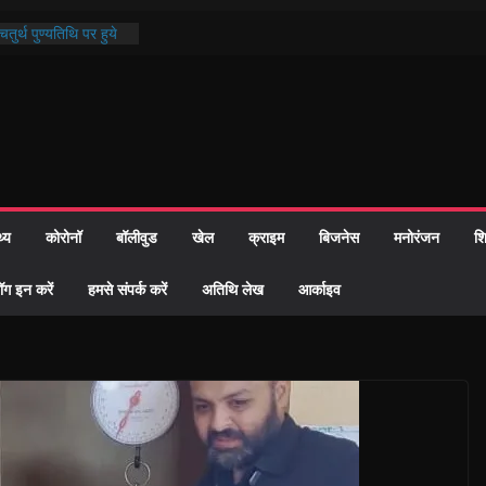
तुर्थ पुण्यतिथि पर हुये
ाण्ड पाठ में भक्ति रस में
 समाज को केवल वोट बैंक
ारी नहीं दी – सैफी
 रहे जितेन्द्र को मौके
आ नामांतरण
िन पर हुआ 26 यूनिट
थ्य
कोरोनॉ
बॉलीवुड
खेल
क्राइम
बिजनेस
मनोरंजन
शि
ी प्रशासन की तत्परता:
वाह प्रमाण-पत्र
ॉग इन करें
हमसे संपर्क करें
अतिथि लेख
आर्काइव