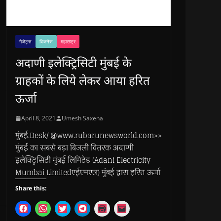
गैजेट्स
बिजनेस
महाराष्ट्र
अदाणी इलेक्ट्रिसिटी मुंबई के
ग्राहकों के लिये लेकर आया हरित
ऊर्जा
April 8, 2021
Umesh Saxena
मुंबई.Desk/ @www.rubarunewsworld.com>>
मुंबई का सबसे बड़ा बिजली वितरक अदाणी
इलेक्ट्रिसिटी मुंबई लिमिटेड (Adani Electricity
Mumbai Limitedएईएमएल) मुंबई द्वारा हरित ऊर्जा
Share this:
C
C
C
C
C
C
l
l
l
l
l
l
i
i
i
i
i
i