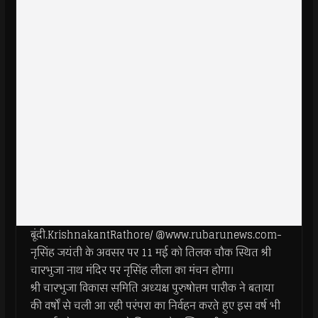
बूंदी.KrishnakantRathore/ @www.rubarunews.com-
नृसिंह जयंती के अवसर पर 11 मई को तिलक चौक स्थित श्री
चारभुजा नाथ मंदिर पर नृसिंह लीला का मंचन होगा।
श्री चारभुजा विकास समिति अध्यक्ष पुरुषोत्तम पारीक ने बताया
की वर्षों से चली आ रही परंपरा का निर्वहन करते हुए इस वर्ष भी