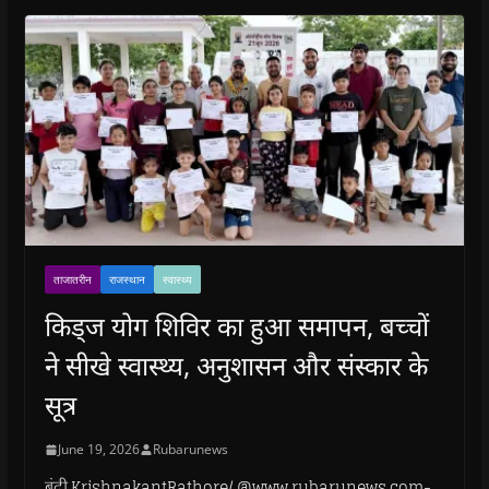
ताजातरीन
राजस्थान
स्वास्थ्य
किड्ज योग शिविर का हुआ समापन, बच्चों
ने सीखे स्वास्थ्य, अनुशासन और संस्कार के
सूत्र
June 19, 2026
Rubarunews
बूंदी.KrishnakantRathore/ @www.rubarunews.com-