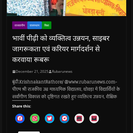
ताजातरीन
राजस्थान
शिक्षा
भावीं पीढ़ी को व्यक्तित्व उन्नयन, साइबर
जागरूकता एवं करियर मार्गदर्शन से
करवाया रूबरू
December 21, 2025
Rubarunews
बूंदी.KrishnakantRathore/ @www.rubarunews.com-
पीएम श्री राजकीय उच्च माध्यमिक विद्यालय, धोवड़ा में विद्यार्थियों के
सर्वांगीण विकास को दृष्टिगत रखते हुए व्यक्तित्व उन्नयन, शैक्षिक
Share this:
C
C
C
C
C
C
l
l
l
l
l
l
i
i
i
i
i
i
c
c
c
c
c
c