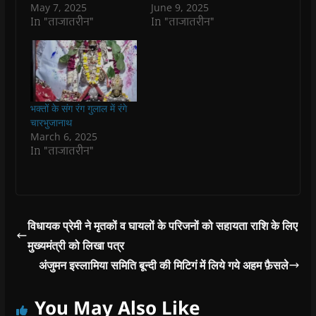
O
O
p
O
w
e
May 7, 2025
June 9, 2025
p
p
e
p
i
n
In "ताजातरीन"
In "ताजातरीन"
e
e
n
e
n
d
n
n
s
n
d
(
s
s
i
s
o
O
i
i
n
i
w
p
n
n
n
n
)
e
n
n
e
n
n
e
e
w
e
s
w
w
w
w
i
w
w
i
w
n
i
i
n
i
n
भक्तों के संग रंग गुलाल में रंगे
n
n
d
n
e
चारभुजानाथ
d
d
o
d
w
o
o
w
o
w
March 6, 2025
w
w
)
w
i
In "ताजातरीन"
)
)
)
n
d
o
w
)
विधायक प्रेमी ने मृतकों व घायलों के परिजनों को सहायता राशि के लिए
मुख्यमंत्री को लिखा पत्र
अंजुमन इस्लामिया समिति बून्दी की मिटिगं में लिये गये अहम फ़ैसले
You May Also Like