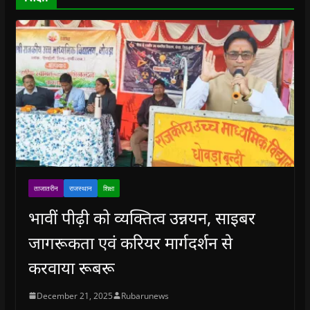
w
)
ताजातरीन
राजस्थान
शिक्षा
भावीं पीढ़ी को व्यक्तित्व उन्नयन, साइबर
जागरूकता एवं करियर मार्गदर्शन से
करवाया रूबरू
December 21, 2025
Rubarunews