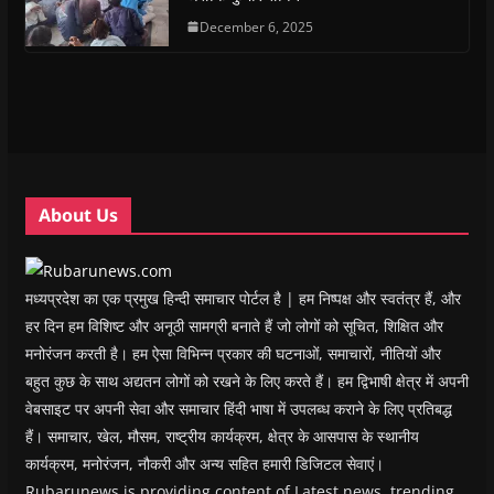
e
e
n
e
n
d
n
n
s
December 6, 2025
n
d
(
s
s
i
s
o
O
i
i
n
i
w
p
n
n
n
n
)
e
n
n
e
n
n
e
e
w
e
s
w
w
w
w
i
w
w
i
w
n
i
i
n
i
n
n
n
d
n
e
d
d
o
d
w
o
o
w
o
w
w
w
)
w
i
About Us
)
)
)
n
d
o
w
)
मध्यप्रदेश का एक प्रमुख हिन्दी समाचार पोर्टल है | हम निष्पक्ष और स्वतंत्र हैं, और
हर दिन हम विशिष्ट और अनूठी सामग्री बनाते हैं जो लोगों को सूचित, शिक्षित और
मनोरंजन करती है। हम ऐसा विभिन्न प्रकार की घटनाओं, समाचारों, नीतियों और
बहुत कुछ के साथ अद्यतन लोगों को रखने के लिए करते हैं। हम द्विभाषी क्षेत्र में अपनी
वेबसाइट पर अपनी सेवा और समाचार हिंदी भाषा में उपलब्ध कराने के लिए प्रतिबद्ध
हैं। समाचार, खेल, मौसम, राष्ट्रीय कार्यक्रम, क्षेत्र के आसपास के स्थानीय
कार्यक्रम, मनोरंजन, नौकरी और अन्य सहित हमारी डिजिटल सेवाएं।
Rubarunews is providing content of Latest news, trending