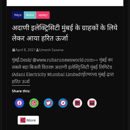
गैजेट्स
बिजनेस
महाराष्ट्र
अदाणी इलेक्ट्रिसिटी मुंबई के ग्राहकों के लिये
लेकर आया हरित ऊर्जा
April 8, 2021
Umesh Saxena
मुंबई.Desk/ @www.rubarunewsworld.com>> मुंबई का
सबसे बड़ा बिजली वितरक अदाणी इलेक्ट्रिसिटी मुंबई लिमिटेड
(Adani Electricity Mumbai Limitedएईएमएल) मुंबई द्वारा
हरित ऊर्जा
Share this:
C
C
C
C
C
C
l
l
l
l
l
l
i
i
i
i
i
i
c
c
c
c
c
c
k
k
k
k
k
k
More
t
t
t
t
t
t
o
o
o
o
o
o
s
s
s
s
p
e