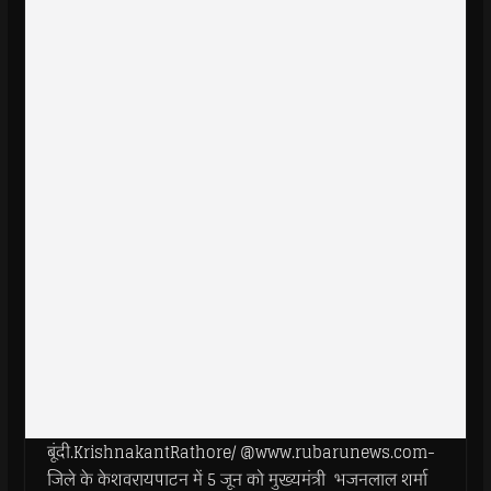
बूंदी.KrishnakantRathore/ @www.rubarunews.com-
जिले के केशवरायपाटन में 5 जून को मुख्यमंत्री भजनलाल शर्मा