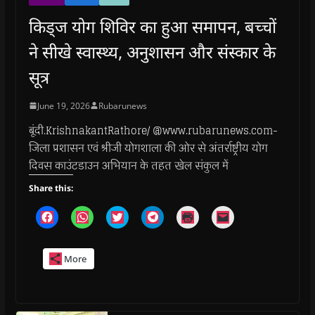
किड्ज योग शिविर का हुआ समापन, बच्चों
ने सीखे स्वास्थ्य, अनुशासन और संस्कार के
सूत्र
June 19, 2026
Rubarunews
बूंदी.KrishnakantRathore/ @www.rubarunews.com-
जिला प्रशासन एवं श्रीजी योगशाला की ओर से अंतर्राष्ट्रीय योग
दिवस काउंटडाउन अभियान के तहत खेल संकुल में
Share this:
C
C
C
C
C
C
l
l
l
l
l
l
i
i
i
i
i
i
c
c
c
c
c
c
k
k
k
k
k
k
More
t
t
t
t
t
t
o
o
o
o
o
o
s
s
s
s
p
e
h
h
h
h
r
m
a
a
a
a
i
a
r
r
r
r
n
i