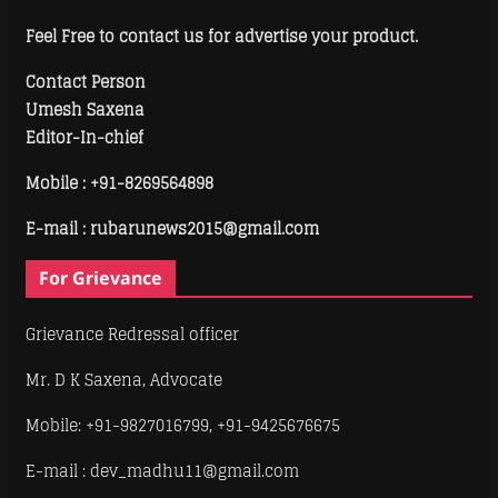
Feel Free to contact us for advertise your product.
Contact Person
Umesh Saxena
Editor-In-chief
Mobile :
+91-8269564898
E-mail : rubarunews2015@gmail.com
For Grievance
Grievance Redressal officer
Mr. D K Saxena, Advocate
Mobile: +91-9827016799, +91-9425676675
E-mail : dev_madhu11@gmail.com