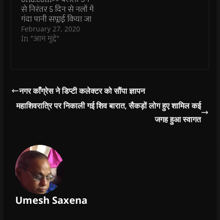
i
i
n
i
n
n
n
d
n
e
से निरंतर 5 दिन से नलों में
d
d
o
d
w
गंदा पानी सप्लाई किया जा
o
o
w
o
w
w
w
)
w
i
रहा है। यह पानी इतना
February 27, 2020
)
)
)
n
गंदा है कि इसका सेवन तो
In "आम मुद्दे"
d
o
दूर इसका उपयोग नहाने
w
तक में नहीं किया जा
)
सकता है। इस मामले को
लेकर भाजपा नगर मंडल
अध्यक्ष ने 3 दिन पूर्व…
नगर काँग्रेस ने डिप्टी कलेक्टर को सौंपा ज्ञापन
महाशिवरात्रि पर निकाली गई शिव बारात, सैकड़ों लोग हुए शामिल कई
जगह हुआ स्वागत
Umesh Saxena