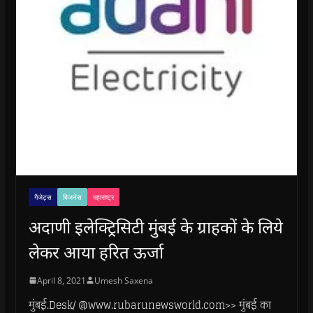
गैजेट्स
बिजनेस
महाराष्ट्र
अदाणी इलेक्ट्रिसिटी मुंबई के ग्राहकों के लिये
लेकर आया हरित ऊर्जा
April 8, 2021
Umesh Saxena
मुंबई.Desk/ @www.rubarunewsworld.com>> मुंबई का