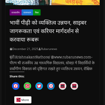
ताजातरीन
राजस्थान
शिक्षा
भावीं पीढ़ी को व्यक्तित्व उन्नयन, साइबर
जागरूकता एवं करियर मार्गदर्शन से
करवाया रूबरू
December 21, 2025
Rubarunews
बूंदी.KrishnakantRathore/ @www.rubarunews.com-
पीएम श्री राजकीय उच्च माध्यमिक विद्यालय, धोवड़ा में विद्यार्थियों के
सर्वांगीण विकास को दृष्टिगत रखते हुए व्यक्तित्व उन्नयन, शैक्षिक
Share this:
C
C
C
C
C
C
l
l
l
l
l
l
i
i
i
i
i
i
c
c
c
c
c
c
k
k
k
k
k
k
More
t
t
t
t
t
t
o
o
o
o
o
o