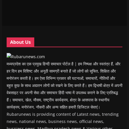
i
i
n
i
w
p
n
n
n
n
)
e
n
n
e
n
n
e
e
w
e
s
w
w
w
w
i
w
w
i
w
n
i
i
n
i
n
n
n
d
n
e
d
d
o
d
w
o
o
w
o
w
w
w
)
w
i
About Us
)
)
)
n
d
o
w
)
मध्यप्रदेश का एक प्रमुख हिन्दी समाचार पोर्टल है | हम निष्पक्ष और स्वतंत्र हैं, और
हर दिन हम विशिष्ट और अनूठी सामग्री बनाते हैं जो लोगों को सूचित, शिक्षित और
मनोरंजन करती है। हम ऐसा विभिन्न प्रकार की घटनाओं, समाचारों, नीतियों और
बहुत कुछ के साथ अद्यतन लोगों को रखने के लिए करते हैं। हम द्विभाषी क्षेत्र में अपनी
वेबसाइट पर अपनी सेवा और समाचार हिंदी भाषा में उपलब्ध कराने के लिए प्रतिबद्ध
हैं। समाचार, खेल, मौसम, राष्ट्रीय कार्यक्रम, क्षेत्र के आसपास के स्थानीय
कार्यक्रम, मनोरंजन, नौकरी और अन्य सहित हमारी डिजिटल सेवाएं।
Rubarunews is providing content of Latest news, trending
news, national news, business news, official news,
busniess news, Madhya pradesh news & Various other