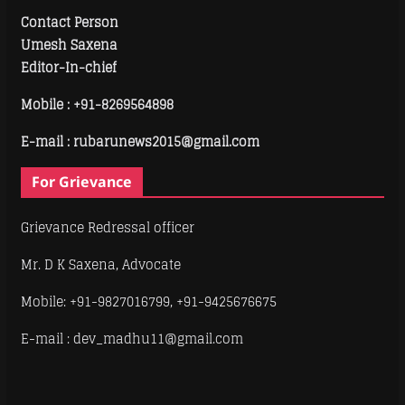
Contact Person
Umesh Saxena
Editor-In-chief
Mobile :
+91-8269564898
E-mail : rubarunews2015@gmail.com
For Grievance
Grievance Redressal officer
Mr. D K Saxena, Advocate
Mobile: +91-9827016799, +91-9425676675
E-mail : dev_madhu11@gmail.com