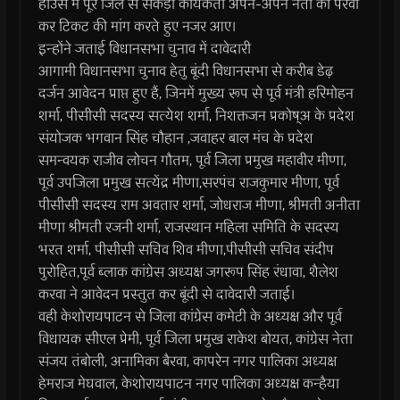
हाउस में पूरे जिले से सैकड़ों कार्यकर्ता अपने-अपने नेता की पैरवी
कर टिकट की मांग करते हुए नजर आए।
इन्होंने जताई विधानसभा चुनाव में दावेदारी
आगामी विधानसभा चुनाव हेतु बूंदी विधानसभा से करीब डेढ़
दर्जन आवेदन प्राप्त हुए हैं, जिनमें मुख्य रूप से पूर्व मंत्री हरिमोहन
शर्मा, पीसीसी सदस्य सत्येश शर्मा, निशक्तजन प्रकोष्अ के प्रदेश
संयोजक भगवान सिंह चौहान ,जवाहर बाल मंच के प्रदेश
समन्वयक राजीव लोचन गौतम, पूर्व जिला प्रमुख महावीर मीणा,
पूर्व उपजिला प्रमुख सत्येंद्र मीणा,सरपंच राजकुमार मीणा, पूर्व
पीसीसी सदस्य राम अवतार शर्मा, जोधराज मीणा, श्रीमती अनीता
मीणा श्रीमती रजनी शर्मा, राजस्थान महिला समिति के सदस्य
भरत शर्मा, पीसीसी सचिव शिव मीणा,पीसीसी सचिव संदीप
पुरोहित,पूर्व ब्लाक कांग्रेस अध्यक्ष जगरूप सिंह रंधावा, शैलेश
करवा ने आवेदन प्रस्तुत कर बूंदी से दावेदारी जताई।
वही केशोरायपाटन से जिला कांग्रेस कमेटी के अध्यक्ष और पूर्व
विधायक सीएल प्रेमी, पूर्व जिला प्रमुख राकेश बोयत, कांग्रेस नेता
संजय तंबोली, अनामिका बैरवा, कापरेन नगर पालिका अध्यक्ष
हेमराज मेघवाल, केशोरायपाटन नगर पालिका अध्यक्ष कन्हैया