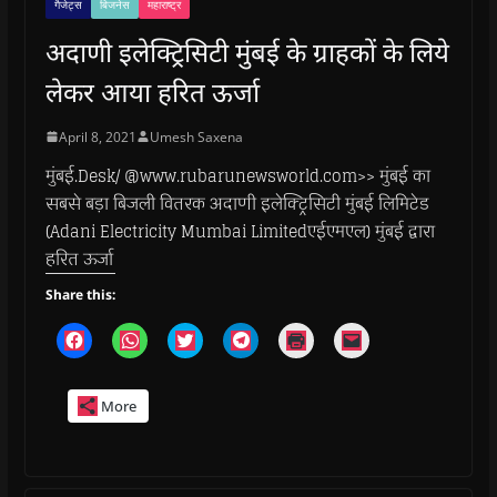
गैजेट्स
बिजनेस
महाराष्ट्र
अदाणी इलेक्ट्रिसिटी मुंबई के ग्राहकों के लिये
लेकर आया हरित ऊर्जा
April 8, 2021
Umesh Saxena
मुंबई.Desk/ @www.rubarunewsworld.com>> मुंबई का
सबसे बड़ा बिजली वितरक अदाणी इलेक्ट्रिसिटी मुंबई लिमिटेड
(Adani Electricity Mumbai Limitedएईएमएल) मुंबई द्वारा
हरित ऊर्जा
Share this:
C
C
C
C
C
C
l
l
l
l
l
l
i
i
i
i
i
i
c
c
c
c
c
c
k
k
k
k
k
k
More
t
t
t
t
t
t
o
o
o
o
o
o
s
s
s
s
p
e
h
h
h
h
r
m
a
a
a
a
i
a
r
r
r
r
n
i
e
e
e
e
t
l