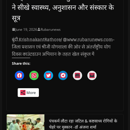
ने सीखे स्वास्थ्य, अनुशासन और संस्कार के
सूत्र
June 19, 2026
Rubarunews
बूंदी.KrishnakantRathore/ @www.rubarunews.com-
जिला प्रशासन एवं श्रीजी योगशाला की ओर से अंतर्राष्ट्रीय योग
दिवस काउंटडाउन अभियान के तहत खेल संकुल में
Share this:
C
C
C
C
C
C
l
l
l
l
l
l
i
i
i
i
i
i
c
c
c
c
c
c
k
k
k
k
k
k
More
t
t
t
t
t
t
o
o
o
o
o
o
s
s
s
s
p
e
h
h
h
h
r
m
a
a
a
a
i
a
r
r
r
r
n
i
e
e
e
e
t
l
o
o
o
o
(
a
पंचकर्म लौटा रहा जटिल & कष्टसाध्य रोगियों के
n
n
n
n
O
l
चेहरे पर मुस्कान -डॉ अंजना शर्मा
F
W
T
T
p
i