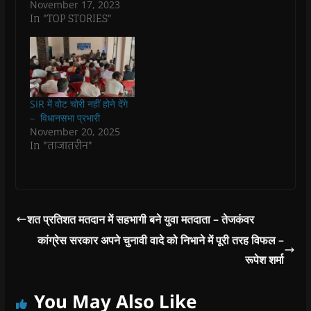
प्रदेश कांग्रेस कमेटी के
November 17, 2023
w
w
i
w
n
निर्देशानुसार यह बैठक
In "TOP STORIES"
i
i
n
i
n
संगठन सर्जन अभियान के
n
n
d
n
e
d
d
o
d
w
तहत आयोजित की गई
o
o
w
o
w
जिसमें मुख्य वक्ता
w
w
)
w
i
)
)
)
n
एआईसीसी सचिव सह
d
प्रभारी राजस्थान पूनम
o
w
पासवान रही! बैठक…
)
SIR में वोट चोरी नहीं होने देंगे
– विधानसभा प्रभारी
November 20, 2025
In "ताजातरीन"
शत प्रतिशत मतदान में सहभागी बने युवा मतदाता – तेजकंवर
कांग्रेस सरकार अपने चुनावी वादे को निभाने में पूरी तरह विफल –
रूपेश शर्मा
You May Also Like