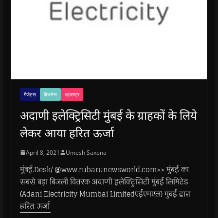
गैजेट्स
बिजनेस
महाराष्ट्र
अदाणी इलेक्ट्रिसिटी मुंबई के ग्राहकों के लिये
लेकर आया हरित ऊर्जा
April 8, 2021
Umesh Saxena
मुंबई.Desk/ @www.rubarunewsworld.com>> मुंबई का
सबसे बड़ा बिजली वितरक अदाणी इलेक्ट्रिसिटी मुंबई लिमिटेड
(Adani Electricity Mumbai Limitedएईएमएल) मुंबई द्वारा
हरित ऊर्जा