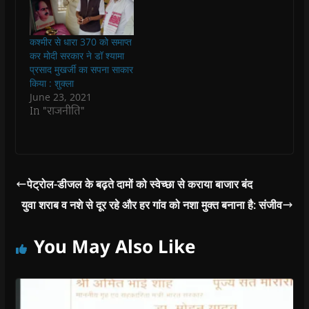
d
d
o
d
w
o
o
w
o
w
w
w
)
w
i
)
)
)
n
d
कश्मीर से धारा 370 को समाप्त
o
कर मोदी सरकार ने डॉ श्यामा
w
)
प्रसाद मुखर्जी का सपना साकार
किया : शुक्ला
June 23, 2021
In "राजनीति"
पेट्रोल-डीजल के बढ़़ते दामों को स्वेच्छा से कराया बाजार बंद
युवा शराब व नशे से दूर रहे और हर गांव को नशा मुक्त बनाना है: संजीव
You May Also Like