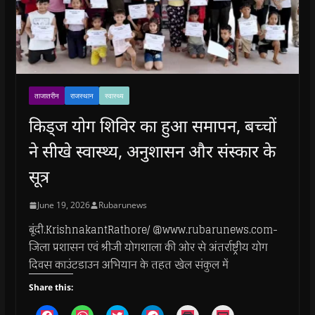
ताजातरीन
राजस्थान
स्वास्थ्य
किड्ज योग शिविर का हुआ समापन, बच्चों
ने सीखे स्वास्थ्य, अनुशासन और संस्कार के
सूत्र
June 19, 2026
Rubarunews
बूंदी.KrishnakantRathore/ @www.rubarunews.com-
जिला प्रशासन एवं श्रीजी योगशाला की ओर से अंतर्राष्ट्रीय योग
दिवस काउंटडाउन अभियान के तहत खेल संकुल में
Share this:
C
C
C
C
C
C