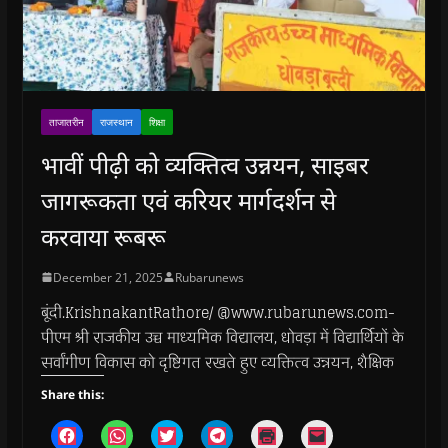
ताजातरीन
राजस्थान
शिक्षा
भावीं पीढ़ी को व्यक्तित्व उन्नयन, साइबर
जागरूकता एवं करियर मार्गदर्शन से
करवाया रूबरू
December 21, 2025
Rubarunews
बूंदी.KrishnakantRathore/ @www.rubarunews.com-
पीएम श्री राजकीय उच्च माध्यमिक विद्यालय, धोवड़ा में विद्यार्थियों के
सर्वांगीण विकास को दृष्टिगत रखते हुए व्यक्तित्व उन्नयन, शैक्षिक
Share this:
C
C
C
C
C
C
l
l
l
l
l
l