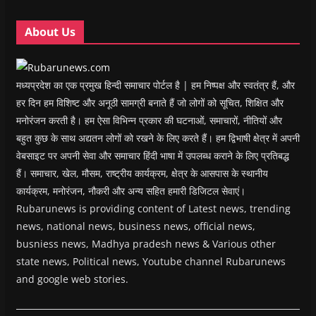
d
d
o
d
w
o
o
w
o
w
w
w
)
w
i
About Us
)
)
)
n
d
o
w
)
मध्यप्रदेश का एक प्रमुख हिन्दी समाचार पोर्टल है | हम निष्पक्ष और स्वतंत्र हैं, और
हर दिन हम विशिष्ट और अनूठी सामग्री बनाते हैं जो लोगों को सूचित, शिक्षित और
मनोरंजन करती है। हम ऐसा विभिन्न प्रकार की घटनाओं, समाचारों, नीतियों और
बहुत कुछ के साथ अद्यतन लोगों को रखने के लिए करते हैं। हम द्विभाषी क्षेत्र में अपनी
वेबसाइट पर अपनी सेवा और समाचार हिंदी भाषा में उपलब्ध कराने के लिए प्रतिबद्ध
हैं। समाचार, खेल, मौसम, राष्ट्रीय कार्यक्रम, क्षेत्र के आसपास के स्थानीय
कार्यक्रम, मनोरंजन, नौकरी और अन्य सहित हमारी डिजिटल सेवाएं।
Rubarunews is providing content of Latest news, trending
news, national news, business news, official news,
busniess news, Madhya pradesh news & Various other
state news, Political news, Youtube channel Rubarunews
and google web stories.