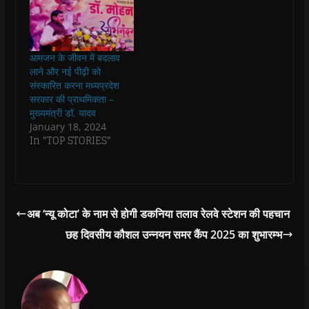
i
i
n
i
w
p
n
n
n
n
)
e
n
n
e
n
n
e
e
w
e
s
w
w
w
w
i
w
w
i
w
n
i
i
n
i
n
आमजन के जीवन में बदलाव
n
n
d
n
e
लाने और नई पीढ़ी को
d
d
o
d
w
o
o
w
o
w
संस्कारित करना मध्यप्रदेश
w
w
)
w
i
सरकार की प्राथमिकता –
)
)
)
n
d
मुख्यमंत्री डॉ. यादव
o
January 18, 2024
w
)
In "TOP STORIES"
अब ‘न्यू कोटा’ के नाम से होगी डकनिया तलाव रेलवे स्टेशन की पहचान
छह दिवसीय कौशल उन्नयन समर कैंप 2025 का शुभारम्भ