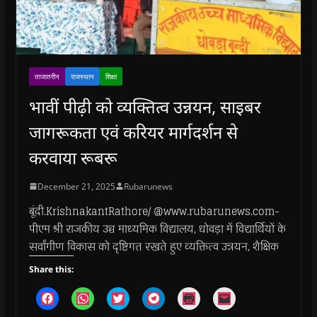
ताजातरीन
राजस्थान
शिक्षा
भावीं पीढ़ी को व्यक्तित्व उन्नयन, साइबर
जागरूकता एवं करियर मार्गदर्शन से
करवाया रूबरू
December 21, 2025
Rubarunews
बूंदी.KrishnakantRathore/ @www.rubarunews.com-
पीएम श्री राजकीय उच्च माध्यमिक विद्यालय, धोवड़ा में विद्यार्थियों के
सर्वांगीण विकास को दृष्टिगत रखते हुए व्यक्तित्व उन्नयन, शैक्षिक
Share this:
C
C
C
C
C
C
l
l
l
l
l
l
i
i
i
i
i
i