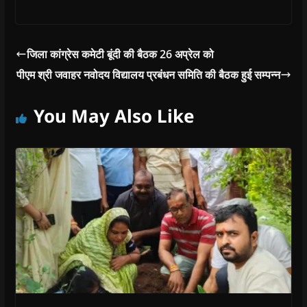
ऋण आम माफी एमनेस्टी
योजना 2021 स्वीकृत की
गई है। योजनान्तर्गत सभी
ऋणी जिन्हें राजस्थान
जिला कांग्रेस कमेटी बूंदी की बैठक 26 अप्रेल को
अल्पसंख्यक वित्त एवं
पीएम श्री जवाहर नवोदय विद्यालय प्रबंधन समिति की बैठक हुई सम्पन्न
विकास सहकारी निगम
लि0 जयपुर द्वारा राष्ट्रीय
अल्पसंख्यक वित्त एवं
You May Also Like
विकास निगम लि0 नई
दिल्ली की…