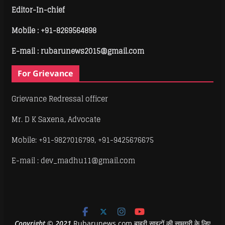
Editor-In-chief
Mobile :
+91-8269564898
E-mail : rubarunews2015@gmail.com
For Grievance
Grievance Redressal officer
Mr. D K Saxena, Advocate
Mobile: +91-9827016799, +91-9425676675
E-mail : dev_madhu11@gmail.com
Copyright
©
2021
Rubarunews.com बाहरी साइटों की सामग्री के लिए