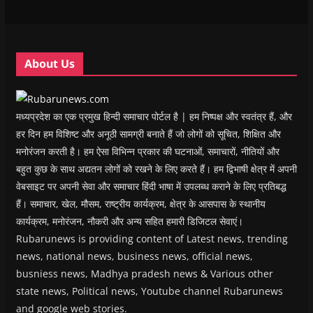
w
w
i
w
n
i
i
n
i
n
n
n
d
n
e
d
d
o
d
w
o
o
w
o
w
w
w
)
w
i
About Us
)
)
)
n
d
o
w
)
मध्यप्रदेश का एक प्रमुख हिन्दी समाचार पोर्टल है | हम निष्पक्ष और स्वतंत्र हैं, और
हर दिन हम विशिष्ट और अनूठी सामग्री बनाते हैं जो लोगों को सूचित, शिक्षित और
मनोरंजन करती है। हम ऐसा विभिन्न प्रकार की घटनाओं, समाचारों, नीतियों और
बहुत कुछ के साथ अद्यतन लोगों को रखने के लिए करते हैं। हम द्विभाषी क्षेत्र में अपनी
वेबसाइट पर अपनी सेवा और समाचार हिंदी भाषा में उपलब्ध कराने के लिए प्रतिबद्ध
हैं। समाचार, खेल, मौसम, राष्ट्रीय कार्यक्रम, क्षेत्र के आसपास के स्थानीय
कार्यक्रम, मनोरंजन, नौकरी और अन्य सहित हमारी डिजिटल सेवाएं।
Rubarunews is providing content of Latest news, trending
news, national news, business news, official news,
busniess news, Madhya pradesh news & Various other
state news, Political news, Youtube channel Rubarunews
and google web stories.