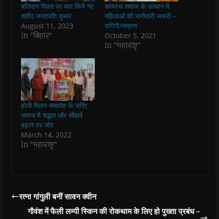
b
s
t
g
i
o
बलिदान दिवस पर याद किये गए
कायस्थ समाज के उत्थान में
o
A
e
r
n
a
o
p
r
a
n
f
शहीद जगतपति कुमार
महिलाओं की भागीदारी जरूरी –
k
p
(
m
e
r
August 11, 2023
रागिनी/नम्रता
(
(
O
(
w
i
O
O
p
O
w
e
In "बिहार"
October 5, 2021
p
p
e
p
i
n
In "महाराष्ट्र"
e
e
n
e
n
d
n
n
s
n
d
(
s
s
i
s
o
O
i
i
n
i
w
p
n
n
n
n
)
e
n
n
e
n
n
e
e
w
e
s
w
w
w
w
i
w
w
i
w
n
i
i
n
i
n
होली मिलन समारोह के जरिए
n
n
d
n
e
समाज में सद्भाव और सौहार्द
d
d
o
d
w
o
o
w
o
w
बढ़ाने पर जोर
w
w
)
w
i
March 14, 2022
)
)
)
n
d
In "महाराष्ट्र"
o
w
)
रत्ना गांगुली बनीं सावन क्वीन
गौवंश में फैली लम्पी स्किन की रोकथाम के लिए हो पुख्ता प्रबंध –