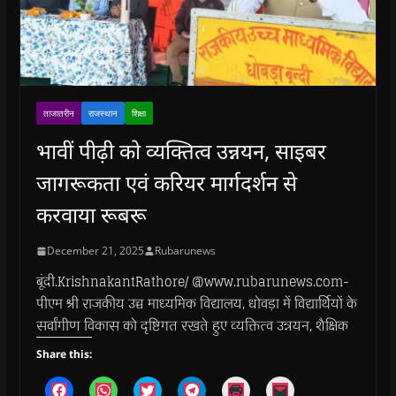
ताजातरीन
राजस्थान
शिक्षा
भावीं पीढ़ी को व्यक्तित्व उन्नयन, साइबर
जागरूकता एवं करियर मार्गदर्शन से
करवाया रूबरू
December 21, 2025
Rubarunews
बूंदी.KrishnakantRathore/ @www.rubarunews.com-
पीएम श्री राजकीय उच्च माध्यमिक विद्यालय, धोवड़ा में विद्यार्थियों के
सर्वांगीण विकास को दृष्टिगत रखते हुए व्यक्तित्व उन्नयन, शैक्षिक
Share this:
C
C
C
C
C
C