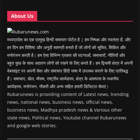
d
d
o
d
w
o
o
w
o
w
w
w
)
w
i
About Us
)
)
)
n
d
o
w
)
मध्यप्रदेश का एक प्रमुख हिन्दी समाचार पोर्टल है | हम निष्पक्ष और स्वतंत्र हैं, और
हर दिन हम विशिष्ट और अनूठी सामग्री बनाते हैं जो लोगों को सूचित, शिक्षित और
मनोरंजन करती है। हम ऐसा विभिन्न प्रकार की घटनाओं, समाचारों, नीतियों और
बहुत कुछ के साथ अद्यतन लोगों को रखने के लिए करते हैं। हम द्विभाषी क्षेत्र में अपनी
वेबसाइट पर अपनी सेवा और समाचार हिंदी भाषा में उपलब्ध कराने के लिए प्रतिबद्ध
हैं। समाचार, खेल, मौसम, राष्ट्रीय कार्यक्रम, क्षेत्र के आसपास के स्थानीय
कार्यक्रम, मनोरंजन, नौकरी और अन्य सहित हमारी डिजिटल सेवाएं।
Rubarunews is providing content of Latest news, trending
news, national news, business news, official news,
busniess news, Madhya pradesh news & Various other
state news, Political news, Youtube channel Rubarunews
and google web stories.