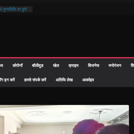
थ पुण्यतिथि पर हुये
 पाठ में भक्ति रस में
ाज को केवल वोट बैंक
नहीं दी – सैफी
 जितेन्द्र को मौके
मांतरण
पर हुआ 26 यूनिट
थ्य
कोरोनॉ
बॉलीवुड
खेल
क्राइम
बिजनेस
मनोरंजन
शि
्रशासन की तत्परता:
प्रमाण-पत्र
ॉग इन करें
हमसे संपर्क करें
अतिथि लेख
आर्काइव