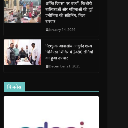
शक्ति दिवस” पर बच्चों, किशोरी
w
w
w
w
i
w
w
i
w
n
बालिकाओं और महिलाओं की हुई
i
i
n
i
n
n
n
d
n
e
एनीमिया की स्क्रीनिंग, मिला
d
d
o
d
w
उपचार
o
o
w
o
w
w
w
)
w
i
)
)
)
n
January 14, 2026
d
o
w
)
नि:शुल्क आवासीय आयुर्वेद शल्य
चिकित्सा शिविर में 2480 रोगियों
का हुआ उपचार
December 21, 2025
बिजनेस