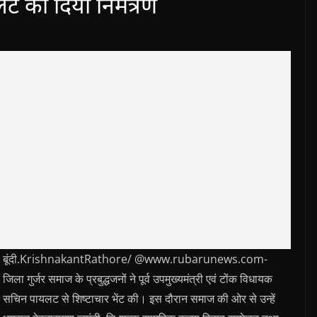
लट को दिया निमंत्रण
बूंदी.KrishnakantRathore/ @www.rubarunews.com-
जिला गुर्जर समाज के प्रबुद्धजनों ने पूर्व उपमुख्यमंत्री एवं टोंक विधायक
सचिन पायलट से शिष्टाचार भेंट की। इस दौरान समाज की ओर से उन्हें