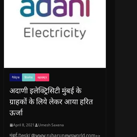
गैजेट्स
बिजनेस
महाराष्ट्र
अदाणी इलेक्ट्रिसिटी मुंबई के
ग्राहकों के लिये लेकर आया हरित
ऊर्जा
April 8, 2021
Umesh Saxena
मुंबई.Desk/ @www.rubarunewsworld.com>>