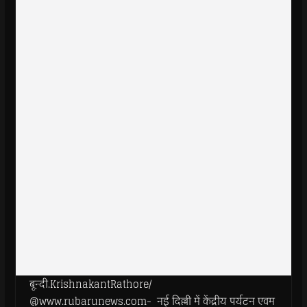
बून्दी.KrishnakantRathore/
@www.rubarunews.com- नई दिल्ली में केंद्रीय पर्यटन एवम