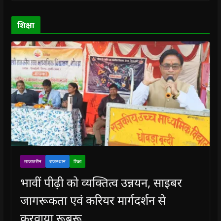
w
w
)
w
i
)
)
)
n
d
o
शिक्षा
w
)
ताजातरीन
राजस्थान
शिक्षा
भावीं पीढ़ी को व्यक्तित्व उन्नयन, साइबर
जागरूकता एवं करियर मार्गदर्शन से
करवाया रूबरू