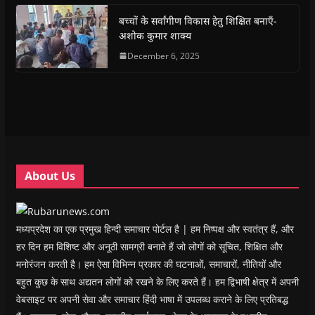
o
p
r
a
n
f
k
p
(
m
e
r
(
(
O
(
w
i
बच्चों के सर्वांगीण विकास हेतु शिक्षित बनाएँ-
O
O
p
O
w
e
अशोक कुमार शाक्य
p
p
e
p
i
n
e
e
n
e
n
d
n
n
s
December 6, 2025
n
d
(
s
s
i
s
o
O
i
i
n
i
w
p
n
n
n
n
)
e
n
n
e
n
n
e
e
w
e
s
w
w
w
w
i
w
w
i
w
n
i
i
n
i
n
n
n
d
n
e
d
d
o
d
w
o
o
w
o
w
w
w
)
w
i
About Us
)
)
)
n
d
o
w
)
मध्यप्रदेश का एक प्रमुख हिन्दी समाचार पोर्टल है | हम निष्पक्ष और स्वतंत्र हैं, और
हर दिन हम विशिष्ट और अनूठी सामग्री बनाते हैं जो लोगों को सूचित, शिक्षित और
मनोरंजन करती है। हम ऐसा विभिन्न प्रकार की घटनाओं, समाचारों, नीतियों और
बहुत कुछ के साथ अद्यतन लोगों को रखने के लिए करते हैं। हम द्विभाषी क्षेत्र में अपनी
वेबसाइट पर अपनी सेवा और समाचार हिंदी भाषा में उपलब्ध कराने के लिए प्रतिबद्ध