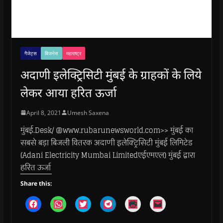
गैजेट्स
बिजनेस
महाराष्ट्र
अदाणी इलेक्ट्रिसिटी मुंबई के ग्राहकों के लिये
लेकर आया हरित ऊर्जा
April 8, 2021
Umesh Saxena
मुंबई.Desk/ @www.rubarunewsworld.com>> मुंबई का
सबसे बड़ा बिजली वितरक अदाणी इलेक्ट्रिसिटी मुंबई लिमिटेड
(Adani Electricity Mumbai Limitedएईएमएल) मुंबई द्वारा
हरित ऊर्जा
Share this:
C
C
C
C
C
C
l
l
l
l
l
l
i
i
i
i
i
i
c
c
c
c
c
c