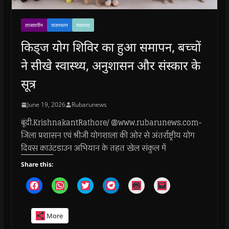
ताजातरीन
राजस्थान
स्वास्थ्य
किड्ज योग शिविर का हुआ समापन, बच्चों
ने सीखे स्वास्थ्य, अनुशासन और संस्कार के
सूत्र
June 19, 2026
Rubarunews
बूंदी.KrishnakantRathore/ @www.rubarunews.com-
जिला प्रशासन एवं श्रीजी योगशाला की ओर से अंतर्राष्ट्रीय योग
दिवस काउंटडाउन अभियान के तहत खेल संकुल में
Share this:
C
C
C
C
C
C
l
l
l
l
l
l
i
i
i
i
i
i
c
c
c
c
c
c
k
k
k
k
k
k
More
t
t
t
t
t
t
o
o
o
o
o
o