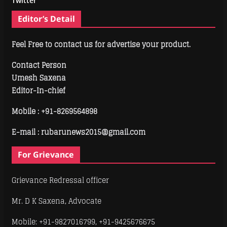
Twitter
Editor’s Detail
Feel Free to contact us for advertise your product.
Contact Person
Umesh Saxena
Editor-In-chief
Mobile :
+91-8269564898
E-mail : rubarunews2015@gmail.com
For Grievance
Grievance Redressal officer
Mr. D K Saxena, Advocate
Mobile: +91-9827016799, +91-9425676675