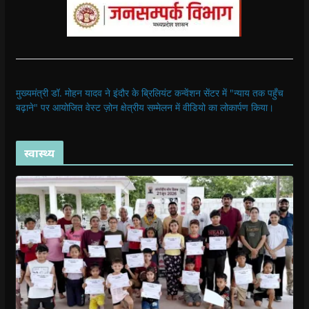
मुख्यमंत्री डॉ. मोहन यादव ने इंदौर के ब्रिलियंट कन्वेंशन सेंटर में "न्याय तक पहुँच
बढ़ाने" पर आयोजित वेस्ट ज़ोन क्षेत्रीय सम्मेलन में वीडियो का लोकार्पण किया।
स्वास्थ्य